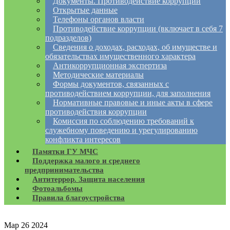
Документы. Противодействие коррупции
Открытые данные
Телефоны органов власти
Противодействие коррупции (включает в себя 7
подразделов)
Сведения о доходах, расходах, об имуществе и
обязательствах имущественного характера
Антикоррупционная экспертиза
Методические материалы
Формы документов, связанных с
противодействием коррупции, для заполнения
Нормативные правовые и иные акты в сфере
противодействия коррупции
Комиссия по соблюдению требований к
служебному поведению и урегулированию
конфликта интересов
Памятки ГУ МЧС
Поддержка малого и среднего
предпринимательства
Антитеррор. Защита населения
Фотоальбомы
Правила благоустройства
Мар
26
2024