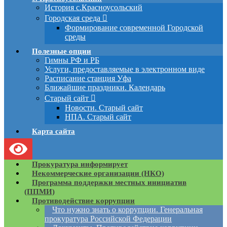
История с.Красноусольский
Городская среда
Формирование современной Городской
среды
Полезные опции
Гимны РФ и РБ
Услуги, предоставляемые в электронном виде
Расписание станция Уфа
Ближайшие праздники. Календарь
Старый сайт
Новости. Старый сайт
НПА. Старый сайт
Карта сайта
Прокуратура информирует
Некоммерческие организации (НКО)
Программа поддержки местных инициатив
(ППМИ)
Противодействие коррупции
Что нужно знать о коррупции. Генеральная
прокуратура Российской Федерации