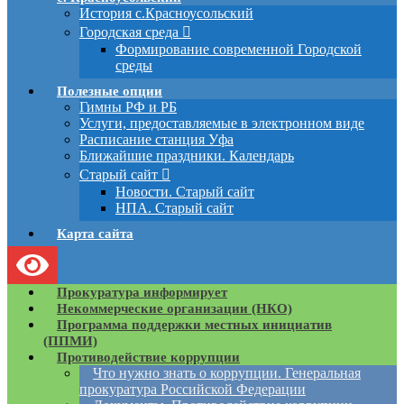
История с.Красноусольский
Городская среда
Формирование современной Городской
среды
Полезные опции
Гимны РФ и РБ
Услуги, предоставляемые в электронном виде
Расписание станция Уфа
Ближайшие праздники. Календарь
Старый сайт
Новости. Старый сайт
НПА. Старый сайт
Карта сайта
Прокуратура информирует
Некоммерческие организации (НКО)
Программа поддержки местных инициатив
(ППМИ)
Противодействие коррупции
Что нужно знать о коррупции. Генеральная
прокуратура Российской Федерации