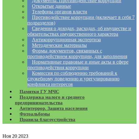
Документы. Противодействие коррупции
Открытые данные
Телефоны органов власти
Противодействие коррупции (включает в себя 7
подразделов)
Сведения о доходах, расходах, об имуществе и
обязательствах имущественного характера
Антикоррупционная экспертиза
Методические материалы
Формы документов, связанных с
противодействием коррупции, для заполнения
Нормативные правовые и иные акты в сфере
противодействия коррупции
Комиссия по соблюдению требований к
служебному поведению и урегулированию
конфликта интересов
Памятки ГУ МЧС
Поддержка малого и среднего
предпринимательства
Антитеррор. Защита населения
Фотоальбомы
Правила благоустройства
Ноя
20
2023