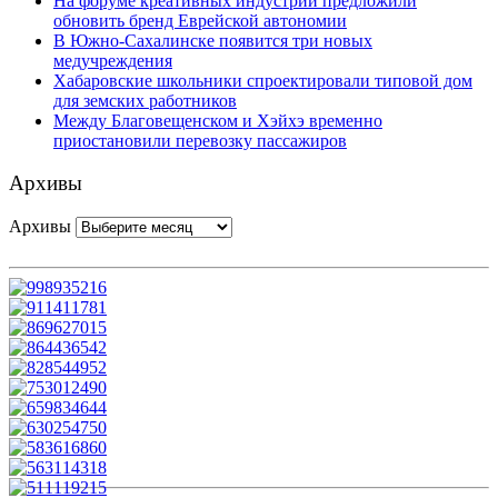
На форуме креативных индустрий предложили
обновить бренд Еврейской автономии
В Южно-Сахалинске появится три новых
медучреждения
Хабаровские школьники спроектировали типовой дом
для земских работников
Между Благовещенском и Хэйхэ временно
приостановили перевозку пассажиров
Архивы
Архивы