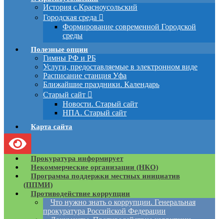
История с.Красноусольский
Городская среда
Формирование современной Городской
среды
Полезные опции
Гимны РФ и РБ
Услуги, предоставляемые в электронном виде
Расписание станция Уфа
Ближайшие праздники. Календарь
Старый сайт
Новости. Старый сайт
НПА. Старый сайт
Карта сайта
Прокуратура информирует
Некоммерческие организации (НКО)
Программа поддержки местных инициатив
(ППМИ)
Противодействие коррупции
Что нужно знать о коррупции. Генеральная
прокуратура Российской Федерации