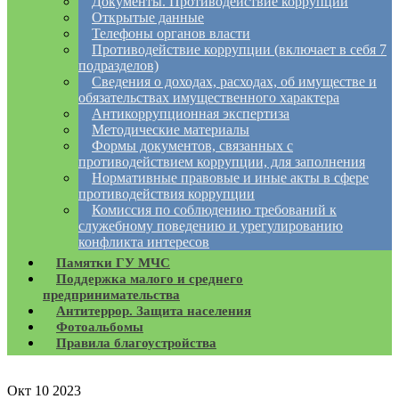
Документы. Противодействие коррупции
Открытые данные
Телефоны органов власти
Противодействие коррупции (включает в себя 7
подразделов)
Сведения о доходах, расходах, об имуществе и
обязательствах имущественного характера
Антикоррупционная экспертиза
Методические материалы
Формы документов, связанных с
противодействием коррупции, для заполнения
Нормативные правовые и иные акты в сфере
противодействия коррупции
Комиссия по соблюдению требований к
служебному поведению и урегулированию
конфликта интересов
Памятки ГУ МЧС
Поддержка малого и среднего
предпринимательства
Антитеррор. Защита населения
Фотоальбомы
Правила благоустройства
Окт
10
2023