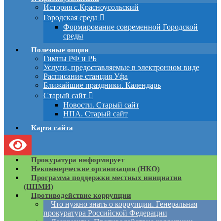
История с.Красноусольский
Городская среда
Формирование современной Городской
среды
Полезные опции
Гимны РФ и РБ
Услуги, предоставляемые в электронном виде
Расписание станция Уфа
Ближайшие праздники. Календарь
Старый сайт
Новости. Старый сайт
НПА. Старый сайт
Карта сайта
Прокуратура информирует
Некоммерческие организации (НКО)
Программа поддержки местных инициатив
(ППМИ)
Противодействие коррупции
Что нужно знать о коррупции. Генеральная
прокуратура Российской Федерации