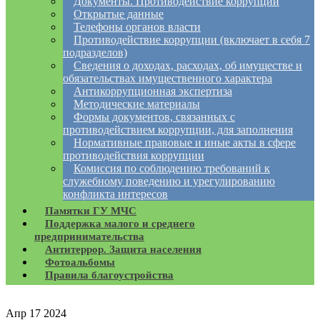
Документы. Противодействие коррупции
Открытые данные
Телефоны органов власти
Противодействие коррупции (включает в себя 7
подразделов)
Сведения о доходах, расходах, об имуществе и
обязательствах имущественного характера
Антикоррупционная экспертиза
Методические материалы
Формы документов, связанных с
противодействием коррупции, для заполнения
Нормативные правовые и иные акты в сфере
противодействия коррупции
Комиссия по соблюдению требований к
служебному поведению и урегулированию
конфликта интересов
Памятки ГУ МЧС
Поддержка малого и среднего
предпринимательства
Антитеррор. Защита населения
Фотоальбомы
Правила благоустройства
Апр
17
2024