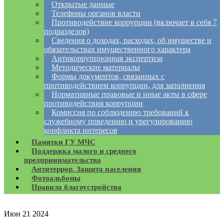
Открытые данные
Телефоны органов власти
Противодействие коррупции (включает в себя 7
подразделов)
Сведения о доходах, расходах, об имуществе и
обязательствах имущественного характера
Антикоррупционная экспертиза
Методические материалы
Формы документов, связанных с
противодействием коррупции, для заполнения
Нормативные правовые и иные акты в сфере
противодействия коррупции
Комиссия по соблюдению требований к
служебному поведению и урегулированию
конфликта интересов
Памятки ГУ МЧС
Поддержка малого и среднего
предпринимательства
Антитеррор. Защита населения
Фотоальбомы
Правила благоустройства
Июн
21
2024