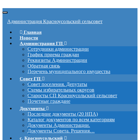
Вкл/
выкл
Администрация Красноусольский сельсовет
навигации
Главная
Новости
Администрация ГП
Сотрудники администрации
График приема граждан
Реквизиты Администрации
Обратная связь
Перечень муниципального имущества
Совет ГП
Совет поселения. Депутаты
Схемы избирательных округов
Старосты СП Красноусольский сельсовет
Почетные граждане
Документы
Последние документы (20 НПА)
Каталог документов по всем категориям
Документы Администрации.
Документы Совета. Решения…
с. Красноусольский