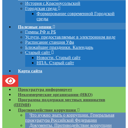
История с.Красноусольский
Городская среда
Формирование современной Городской
среды
Полезные опции
Гимны РФ и РБ
Услуги, предоставляемые в электронном виде
Расписание станция Уфа
Ближайшие праздники. Календарь
Старый сайт
Новости. Старый сайт
НПА. Старый сайт
Карта сайта
Прокуратура информирует
Некоммерческие организации (НКО)
Программа поддержки местных инициатив
(ППМИ)
Противодействие коррупции
Что нужно знать о коррупции. Генеральная
прокуратура Российской Федерации
Документы. Противодействие коррупции