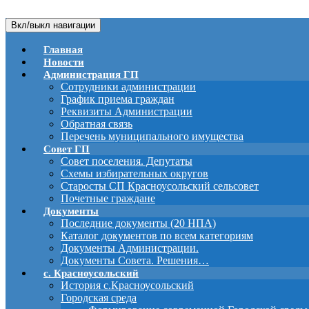
Вкл/выкл навигации
Главная
Новости
Администрация ГП
Сотрудники администрации
График приема граждан
Реквизиты Администрации
Обратная связь
Перечень муниципального имущества
Совет ГП
Совет поселения. Депутаты
Схемы избирательных округов
Старосты СП Красноусольский сельсовет
Почетные граждане
Документы
Последние документы (20 НПА)
Каталог документов по всем категориям
Документы Администрации.
Документы Совета. Решения…
с. Красноусольский
История с.Красноусольский
Городская среда