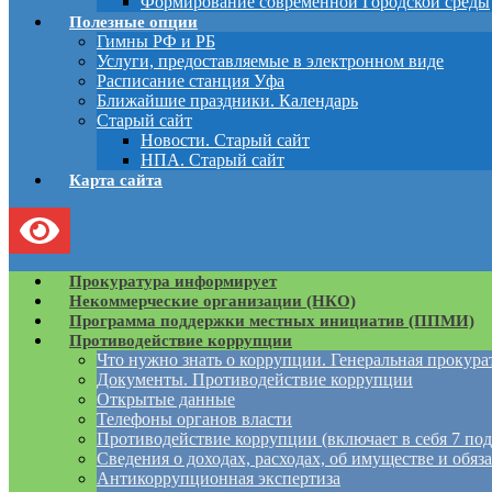
Формирование современной Городской среды
Полезные опции
Гимны РФ и РБ
Услуги, предоставляемые в электронном виде
Расписание станция Уфа
Ближайшие праздники. Календарь
Старый сайт
Новости. Старый сайт
НПА. Старый сайт
Карта сайта
Прокуратура информирует
Некоммерческие организации (НКО)
Программа поддержки местных инициатив (ППМИ)
Противодействие коррупции
Что нужно знать о коррупции. Генеральная прокур
Документы. Противодействие коррупции
Открытые данные
Телефоны органов власти
Противодействие коррупции (включает в себя 7 под
Сведения о доходах, расходах, об имуществе и обяз
Антикоррупционная экспертиза