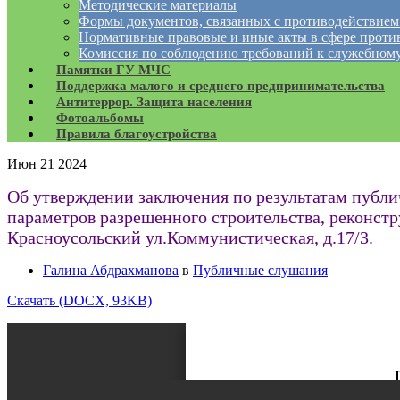
Методические материалы
Формы документов, связанных с противодействием
Нормативные правовые и иные акты в сфере проти
Комиссия по соблюдению требований к служебному
Памятки ГУ МЧС
Поддержка малого и среднего предпринимательства
Антитеррор. Защита населения
Фотоальбомы
Правила благоустройства
Июн
21
2024
Об утверждении заключения по результатам публи
параметров разрешенного строительства, реконстру
Красноусольский ул.Коммунистическая, д.17/3.
Галина Абдрахманова
в
Публичные слушания
Скачать (DOCX, 93KB)