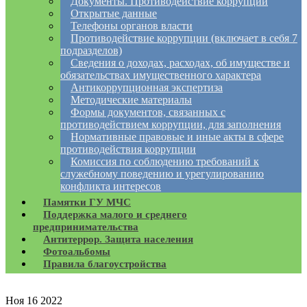
Документы. Противодействие коррупции
Открытые данные
Телефоны органов власти
Противодействие коррупции (включает в себя 7
подразделов)
Сведения о доходах, расходах, об имуществе и
обязательствах имущественного характера
Антикоррупционная экспертиза
Методические материалы
Формы документов, связанных с
противодействием коррупции, для заполнения
Нормативные правовые и иные акты в сфере
противодействия коррупции
Комиссия по соблюдению требований к
служебному поведению и урегулированию
конфликта интересов
Памятки ГУ МЧС
Поддержка малого и среднего
предпринимательства
Антитеррор. Защита населения
Фотоальбомы
Правила благоустройства
Ноя
16
2022