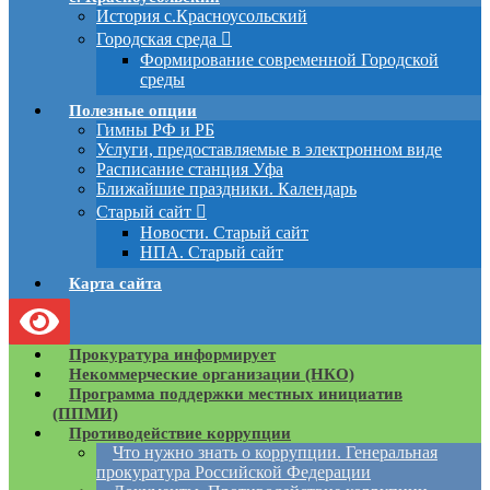
История с.Красноусольский
Городская среда
Формирование современной Городской
среды
Полезные опции
Гимны РФ и РБ
Услуги, предоставляемые в электронном виде
Расписание станция Уфа
Ближайшие праздники. Календарь
Старый сайт
Новости. Старый сайт
НПА. Старый сайт
Карта сайта
Прокуратура информирует
Некоммерческие организации (НКО)
Программа поддержки местных инициатив
(ППМИ)
Противодействие коррупции
Что нужно знать о коррупции. Генеральная
прокуратура Российской Федерации