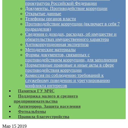
прокуратура Российской Федерации
Документы. Противодействие коррупции
Открытые данные
Телефоны органов власти
Противодействие коррупции (включает в себя 7
подразделов)
Сведения о доходах, расходах, об имуществе и
обязательствах имущественного характера
Антикоррупционная экспертиза
Методические материалы
Формы документов, связанных с
противодействием коррупции, для заполнения
Нормативные правовые и иные акты в сфере
противодействия коррупции
Комиссия по соблюдению требований к
служебному поведению и урегулированию
конфликта интересов
Памятки ГУ МЧС
Поддержка малого и среднего
предпринимательства
Антитеррор. Защита населения
Фотоальбомы
Правила благоустройства
Мар
15
2019