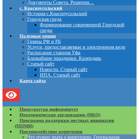
Документы Совета. Решения…
с. Красноусольский
История с.Красноусольский
Городская среда
Формирование современной Городской
среды
Полезные опции
Гимны РФ и РБ
Услуги, предоставляемые в электронном виде
Расписание станция Уфа
Ближайшие праздники. Календарь
Старый сайт
Новости. Старый сайт
НПА. Старый сайт
Карта сайта
Прокуратура информирует
Некоммерческие организации (НКО)
Программа поддержки местных инициатив
(ППМИ)
Противодействие коррупции
Что нужно знать о коррупции. Генеральная