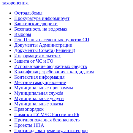
Фотоальбомы
Прокуратура информирует
Башкирские дворики
Безопасность на водоемах
Выборы
Ген. Планы населенных пунктов СП
Документы Администрации
Документы Совета (Решения)
Информация о льготах
Защита от ЧС и ГО
Использование бюджетных средств
Квалификац. требования к кандидатам
Контактная информация
Местное самоуправление
Муниципальные программы
Муниципальная служба
Муниципальные услуги
Муниципальные заказы
Правопорядок
Памятки ГУ МЧС России по РБ
Противопожарная безопасность
Проекты НПА
Противод. экстремизму, антитеррор