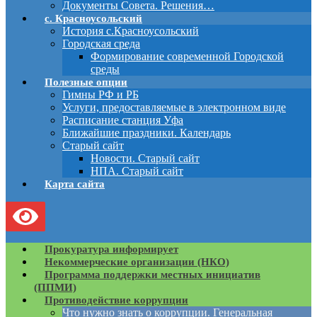
Документы Совета. Решения…
с. Красноусольский
История с.Красноусольский
Городская среда
Формирование современной Городской
среды
Полезные опции
Гимны РФ и РБ
Услуги, предоставляемые в электронном виде
Расписание станция Уфа
Ближайшие праздники. Календарь
Старый сайт
Новости. Старый сайт
НПА. Старый сайт
Карта сайта
Прокуратура информирует
Некоммерческие организации (НКО)
Программа поддержки местных инициатив
(ППМИ)
Противодействие коррупции
Что нужно знать о коррупции. Генеральная