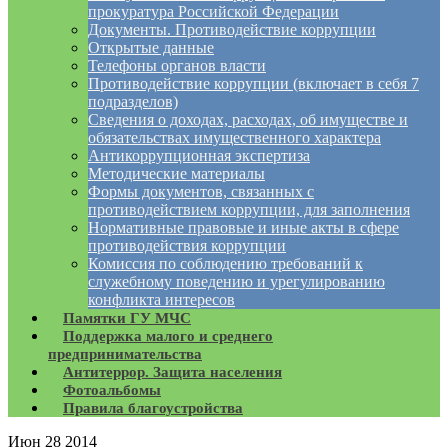
прокуратура Российской Федерации
Документы. Противодействие коррупции
Открытые данные
Телефоны органов власти
Противодействие коррупции (включает в себя 7
подразделов)
Сведения о доходах, расходах, об имуществе и
обязательствах имущественного характера
Антикоррупционная экспертиза
Методические материалы
Формы документов, связанных с
противодействием коррупции, для заполнения
Нормативные правовые и иные акты в сфере
противодействия коррупции
Комиссия по соблюдению требований к
служебному поведению и урегулированию
конфликта интересов
Памятки ГУ МЧС
Поддержка малого и среднего
предпринимательства
Антитеррор. Защита населения
Фотоальбомы
Правила благоустройства
Июн
28
2014