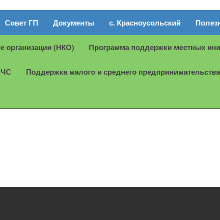
Совет ГП
Документы
с. Красноусольский
Полез
е организации (НКО)
Программа поддержки местных ин
МЧС
Поддержка малого и среднего предпринимательства