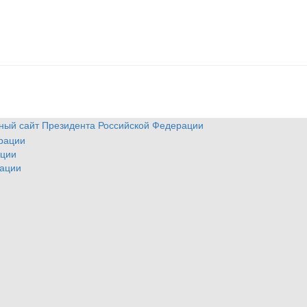
ый сайт Президента Российской Федерации
рации
ации
ации