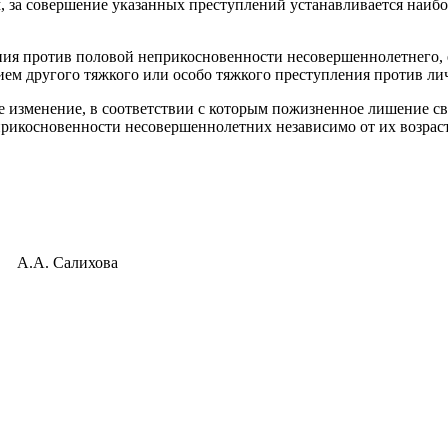
, за совершение указанных преступлений устанавливается наибо
ения против половой неприкосновенности несовершеннолетнего,
ем другого тяжкого или особо тяжкого преступления против ли
е изменение, в соответствии с которым пожизненное лишение св
рикосновенности несовершеннолетних независимо от их возраст
алихова