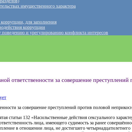
разделов)
ательствах имущественного характера
 коррупции, для заполнения
водействия коррупции
 поведению и урегулированию конфликта интересов
вной ответственности за совершение преступлений 
ует
венности за совершение преступлений против половой неприко
пятая статьи 132 «Насильственные действия сексуального характ
ветственность лица, имеющего судимость за ранее совершённо
пление в отношении лица, не достигшего четырнадцатилетнего в