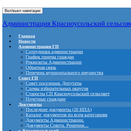
Вкл/выкл навигации
Администрация Красноусольский сельсов
Главная
Новости
Администрация ГП
Сотрудники администрации
График приема граждан
Реквизиты Администрации
Обратная связь
Перечень муниципального имущества
Совет ГП
Совет поселения. Депутаты
Схемы избирательных округов
Старосты СП Красноусольский сельсовет
Почетные граждане
Документы
Последние документы (20 НПА)
Каталог документов по всем категориям
Документы Администрации.
Документы Совета. Решения…
с. Красноусольский