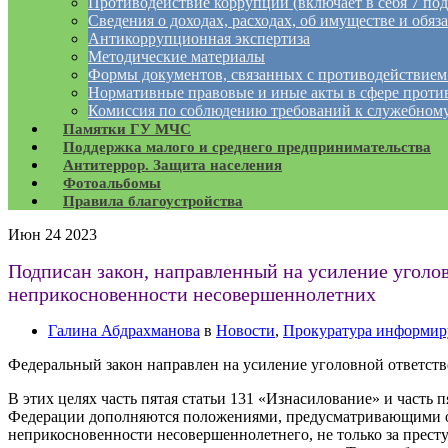
Противодействие коррупции (включает в себя 7 под
Сведения о доходах, расходах, об имуществе и обяз
Антикоррупционная экспертиза
Методические материалы
Формы документов, связанных с противодействием
Нормативные правовые и иные акты в сфере проти
Комиссия по соблюдению требований к служебному
Памятки ГУ МЧС
Поддержка малого и среднего предпринимательства
Антитеррор. Защита населения
Фотоальбомы
Правила благоустройства
Июн
24
2023
Подписан закон, направленный на усиление уголо
неприкосновенности несовершеннолетних
Галина Абдрахманова
в
Новости
,
Прокуратура информир
Федеральный закон направлен на усиление уголовной ответст
В этих целях часть пятая статьи 131 «Изнасилование» и часть 
Федерации дополняются положениями, предусматривающими от
неприкосновенности несовершеннолетнего, не только за престу