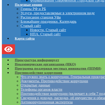
Формирование современной Городской среды
Полезные опции
Гимны РФ и РБ
Услуги, предоставляемые в электронном виде
Расписание станция Уфа
Ближайшие праздники. Календарь
Старый сайт
Новости. Старый сайт
НПА. Старый сайт
Карта сайта
Прокуратура информирует
Некоммерческие организации (НКО)
Программа поддержки местных инициатив (ППМИ)
Противодействие коррупции
Что нужно знать о коррупции. Генеральная прокур
Документы. Противодействие коррупции
Открытые данные
Телефоны органов власти
Противодействие коррупции (включает в себя 7 под
Сведения о доходах, расходах, об имуществе и обяз
Антикоррупционная экспертиза