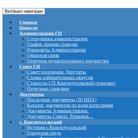
Вкл/выкл навигации
Главная
Новости
Администрация ГП
Сотрудники администрации
График приема граждан
Реквизиты Администрации
Обратная связь
Перечень муниципального имущества
Совет ГП
Совет поселения. Депутаты
Схемы избирательных округов
Старосты СП Красноусольский сельсовет
Почетные граждане
Документы
Последние документы (20 НПА)
Каталог документов по всем категориям
Документы Администрации.
Документы Совета. Решения…
с. Красноусольский
История с.Красноусольский
Городская среда