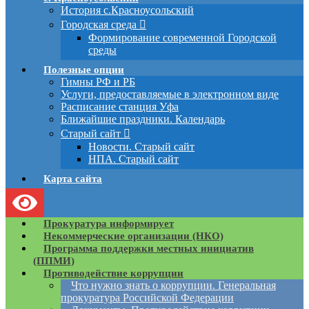
История с.Красноусольский
Городская среда
Формирование современной Городской
среды
Полезные опции
Гимны РФ и РБ
Услуги, предоставляемые в электронном виде
Расписание станция Уфа
Ближайшие праздники. Календарь
Старый сайт
Новости. Старый сайт
НПА. Старый сайт
Карта сайта
Прокуратура информирует
Некоммерческие организации (НКО)
Программа поддержки местных инициатив
(ППМИ)
Противодействие коррупции
Что нужно знать о коррупции. Генеральная
прокуратура Российской Федерации