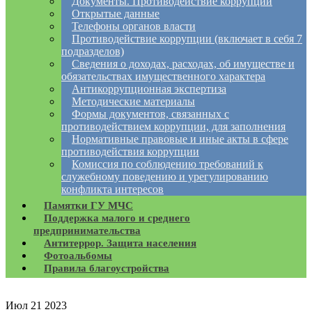
Документы. Противодействие коррупции
Открытые данные
Телефоны органов власти
Противодействие коррупции (включает в себя 7
подразделов)
Сведения о доходах, расходах, об имуществе и
обязательствах имущественного характера
Антикоррупционная экспертиза
Методические материалы
Формы документов, связанных с
противодействием коррупции, для заполнения
Нормативные правовые и иные акты в сфере
противодействия коррупции
Комиссия по соблюдению требований к
служебному поведению и урегулированию
конфликта интересов
Памятки ГУ МЧС
Поддержка малого и среднего
предпринимательства
Антитеррор. Защита населения
Фотоальбомы
Правила благоустройства
Июл
21
2023