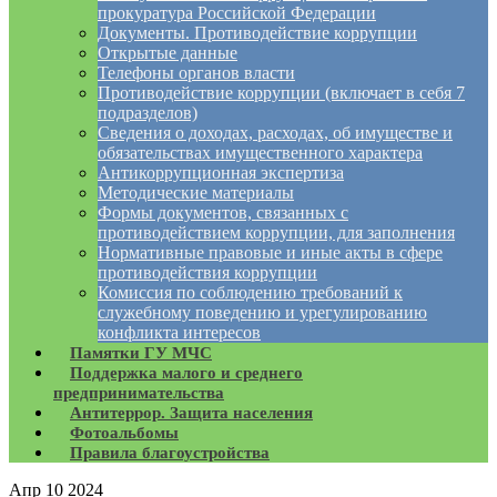
прокуратура Российской Федерации
Документы. Противодействие коррупции
Открытые данные
Телефоны органов власти
Противодействие коррупции (включает в себя 7
подразделов)
Сведения о доходах, расходах, об имуществе и
обязательствах имущественного характера
Антикоррупционная экспертиза
Методические материалы
Формы документов, связанных с
противодействием коррупции, для заполнения
Нормативные правовые и иные акты в сфере
противодействия коррупции
Комиссия по соблюдению требований к
служебному поведению и урегулированию
конфликта интересов
Памятки ГУ МЧС
Поддержка малого и среднего
предпринимательства
Антитеррор. Защита населения
Фотоальбомы
Правила благоустройства
Апр
10
2024