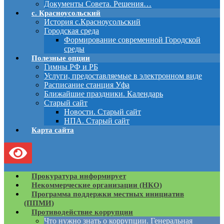
Документы Совета. Решения…
с. Красноусольский
История с.Красноусольский
Городская среда
Формирование современной Городской
среды
Полезные опции
Гимны РФ и РБ
Услуги, предоставляемые в электронном виде
Расписание станция Уфа
Ближайшие праздники. Календарь
Старый сайт
Новости. Старый сайт
НПА. Старый сайт
Карта сайта
Прокуратура информирует
Некоммерческие организации (НКО)
Программа поддержки местных инициатив
(ППМИ)
Противодействие коррупции
Что нужно знать о коррупции. Генеральная