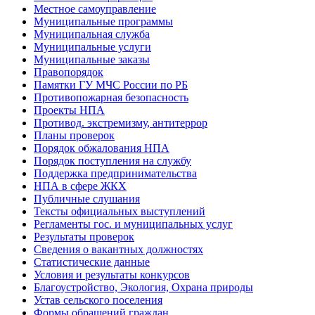
Местное самоуправление
Муниципальные программы
Муниципальная служба
Муниципальные услуги
Муниципальные заказы
Правопорядок
Памятки ГУ МЧС России по РБ
Противопожарная безопасность
Проекты НПА
Противод. экстремизму, антитеррор
Планы проверок
Порядок обжалования НПА
Порядок поступления на службу
Поддержка предпринимательства
НПА в сфере ЖКХ
Публичные слушания
Тексты официальных выступлений
Регламенты гос. и муниципальных услуг
Результаты проверок
Сведения о вакантных должностях
Статистические данные
Условия и результаты конкурсов
Благоустройство, Экология, Охрана природы
Устав сельского поселения
Формы обращений граждан