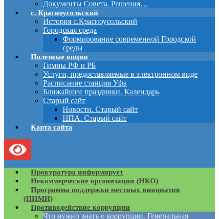
Документы Совета. Решения…
с. Красноусольский
История с.Красноусольский
Городская среда
Формирование современной Городской
среды
Полезные опции
Гимны РФ и РБ
Услуги, предоставляемые в электронном виде
Расписание станция Уфа
Ближайшие праздники. Календарь
Старый сайт
Новости. Старый сайт
НПА. Старый сайт
Карта сайта
Прокуратура информирует
Некоммерческие организации (НКО)
Программа поддержки местных инициатив
(ППМИ)
Противодействие коррупции
Что нужно знать о коррупции. Генеральная