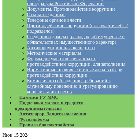
прокуратура Российской Федерации
Документы. Противодействие коррупции
Открытые данные
Телефоны органов власти
Противодействие коррупции (включает в себя 7
подразделов)
Сведения о доходах, расходах, об имуществе и
обязательствах имущественного характера
Антикоррупционная экспертиза
Методические материалы
Формы документов, связанных с
противодействием коррупции, для заполнения
Нормативные правовые и иные акты в сфере
противодействия коррупции
Комиссия по соблюдению требований к
служебному поведению и урегулированию
конфликта интересов
Памятки ГУ МЧС
Поддержка малого и среднего
предпринимательства
Антитеррор. Защита населения
Фотоальбомы
Правила благоустройства
Июн
15
2024