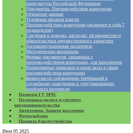
прокуратура Российской Федерации
Документы. Противодействие коррупции
Открытые данные
Телефоны органов власти
Противодействие коррупции (включает в себя 7
подразделов)
Сведения о доходах, расходах, об имуществе и
обязательствах имущественного характера
Антикоррупционная экспертиза
Методические материалы
Формы документов, связанных с
противодействием коррупции, для заполнения
Нормативные правовые и иные акты в сфере
противодействия коррупции
Комиссия по соблюдению требований к
служебному поведению и урегулированию
конфликта интересов
Памятки ГУ МЧС
Поддержка малого и среднего
предпринимательства
Антитеррор. Защита населения
Фотоальбомы
Правила благоустройства
Июн
05
2025