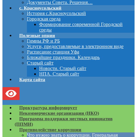
Документы Совета. Решения…
с. Красноусольский
История с.Красноусольский
Городская среда
Формирование современной Городской
среды
Полезные опции
Гимны РФ и РБ
Услуги, предоставляемые в электронном виде
Расписание станция Уфа
Ближайшие праздники. Календарь
Старый сайт
Новости. Старый сайт
НПА. Старый сайт
Карта сайта
Прокуратура информирует
Некоммерческие организации (НКО)
Программа поддержки местных инициатив
(ППМИ)
Противодействие коррупции
Что нужно знать о коррупции. Генеральная