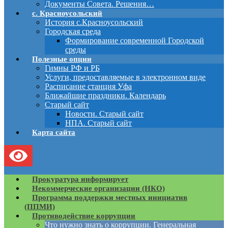
Документы Совета. Решения…
с. Красноусольский
История с.Красноусольский
Городская среда
Формирование современной Городской
среды
Полезные опции
Гимны РФ и РБ
Услуги, предоставляемые в электронном виде
Расписание станция Уфа
Ближайшие праздники. Календарь
Старый сайт
Новости. Старый сайт
НПА. Старый сайт
Карта сайта
Прокуратура информирует
Некоммерческие организации (НКО)
Программа поддержки местных инициатив
(ППМИ)
Противодействие коррупции
Что нужно знать о коррупции. Генеральная