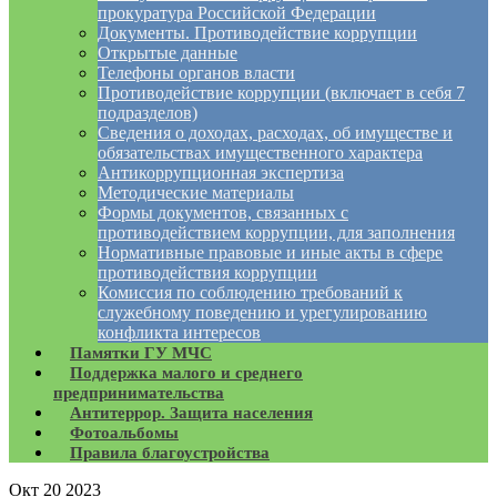
прокуратура Российской Федерации
Документы. Противодействие коррупции
Открытые данные
Телефоны органов власти
Противодействие коррупции (включает в себя 7
подразделов)
Сведения о доходах, расходах, об имуществе и
обязательствах имущественного характера
Антикоррупционная экспертиза
Методические материалы
Формы документов, связанных с
противодействием коррупции, для заполнения
Нормативные правовые и иные акты в сфере
противодействия коррупции
Комиссия по соблюдению требований к
служебному поведению и урегулированию
конфликта интересов
Памятки ГУ МЧС
Поддержка малого и среднего
предпринимательства
Антитеррор. Защита населения
Фотоальбомы
Правила благоустройства
Окт
20
2023