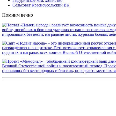
Гафурийское ком. хозяйство
Сельсовет Красноусольский ВК
Помним вечно