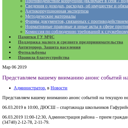
Противодействие коррупции (включает в себя 7 под
Сведения о доходах, расходах, об имуществе и обяз
Антикоррупционная экспертиза
Методические материалы
Формы документов, связанных с противодействием
Нормативные правовые и иные акты в сфере проти
Комиссия по соблюдению требований к служебному
Памятки ГУ МЧС
Поддержка малого и среднего предпринимательства
Антитеррор. Защита населения
Фотоальбомы
Правила благоустройства
Мар
06
2019
Представляем вашему вниманию анонс событий н
Администратор.
в
Новости
Представляем вашему вниманию анонс событий на текущую н
06.03.2019 в 10:00, ДЮСШ – спартакиада школьников Гафурий
06.03.2019 11:00-12:30, Администрация района – прием гражда
(34740) 2-12-78, 2-11-79.