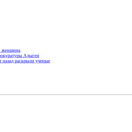
а женщина
прокуратуры Адыгеи
т назад раскрыли ученые