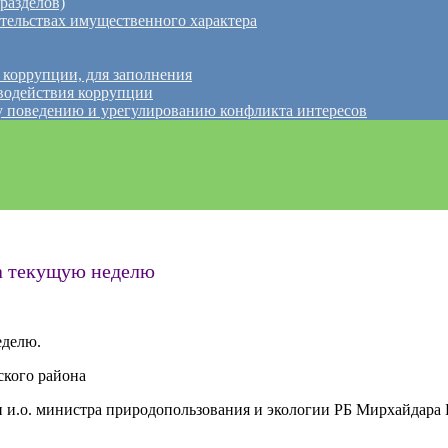
разделов)
ательствах имущественного характера
 коррупции, для заполнения
водействия коррупции
 поведению и урегулированию конфликта интересов
а текущую неделю
еделю.
ского района
н и.о. министра природопользования и экологии РБ Мирхайдара 