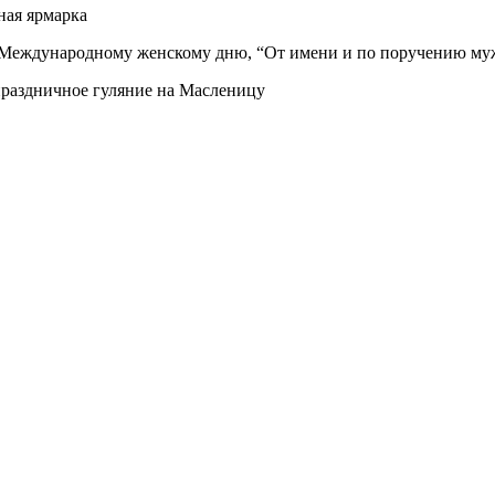
ная ярмарка
й Международному женскому дню, “От имени и по поручению му
 праздничное гуляние на Масленицу