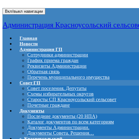
Вкл/выкл навигации
Администрация Красноусольский сельсов
Главная
Новости
Администрация ГП
Сотрудники администрации
График приема граждан
Реквизиты Администрации
Обратная связь
Перечень муниципального имущества
Совет ГП
Совет поселения. Депутаты
Схемы избирательных округов
Старосты СП Красноусольский сельсовет
Почетные граждане
Документы
Последние документы (20 НПА)
Каталог документов по всем категориям
Документы Администрации.
Документы Совета. Решения…
с. Красноусольский