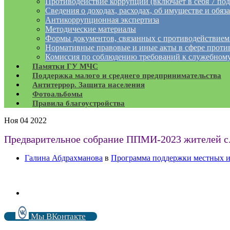
Противодействие коррупции (включает в себя 7 под
Сведения о доходах, расходах, об имуществе и обяз
Антикоррупционная экспертиза
Методические материалы
Формы документов, связанных с противодействием
Нормативные правовые и иные акты в сфере проти
Комиссия по соблюдению требований к служебному
Памятки ГУ МЧС
Поддержка малого и среднего предпринимательства
Антитеррор. Защита населения
Фотоальбомы
Правила благоустройства
Ноя
04
2022
Предварительное собрание ППМИ-2023 жителей с
Галина Абдрахманова
в
Программа поддержки местных 
Мы ВКонтакте