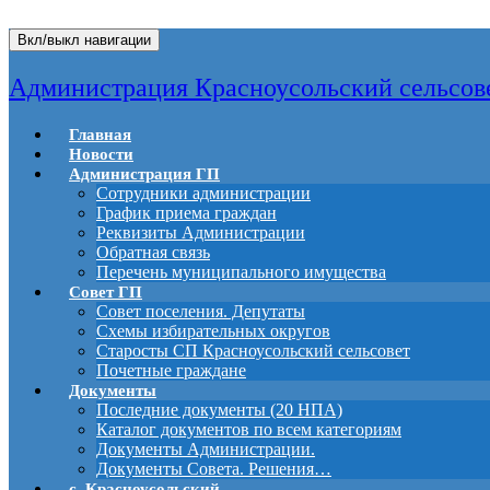
Вкл/выкл навигации
Администрация Красноусольский сельсов
Главная
Новости
Администрация ГП
Сотрудники администрации
График приема граждан
Реквизиты Администрации
Обратная связь
Перечень муниципального имущества
Совет ГП
Совет поселения. Депутаты
Схемы избирательных округов
Старосты СП Красноусольский сельсовет
Почетные граждане
Документы
Последние документы (20 НПА)
Каталог документов по всем категориям
Документы Администрации.
Документы Совета. Решения…
с. Красноусольский