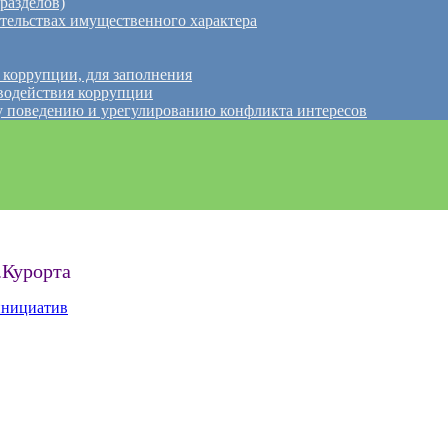
разделов)
ательствах имущественного характера
 коррупции, для заполнения
водействия коррупции
 поведению и урегулированию конфликта интересов
.Курорта
инициатив