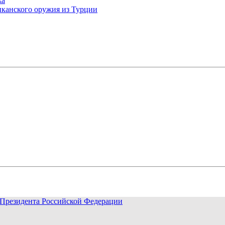
жа
иканского оружия из Турции
Президента Российской Федерации