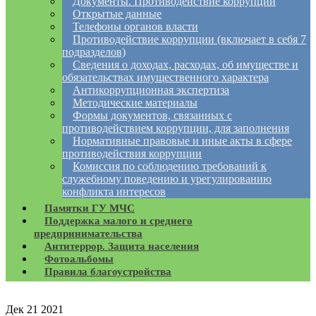
Документы. Противодействие коррупции
Открытые данные
Телефоны органов власти
Противодействие коррупции (включает в себя 7
подразделов)
Сведения о доходах, расходах, об имуществе и
обязательствах имущественного характера
Антикоррупционная экспертиза
Методические материалы
Формы документов, связанных с
противодействием коррупции, для заполнения
Нормативные правовые и иные акты в сфере
противодействия коррупции
Комиссия по соблюдению требований к
служебному поведению и урегулированию
конфликта интересов
Памятки ГУ МЧС
Поддержка малого и среднего
предпринимательства
Антитеррор. Защита населения
Фотоальбомы
Правила благоустройства
Дек
21
2021