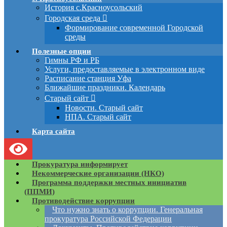
История с.Красноусольский
Городская среда
Формирование современной Городской
среды
Полезные опции
Гимны РФ и РБ
Услуги, предоставляемые в электронном виде
Расписание станция Уфа
Ближайшие праздники. Календарь
Старый сайт
Новости. Старый сайт
НПА. Старый сайт
Карта сайта
Прокуратура информирует
Некоммерческие организации (НКО)
Программа поддержки местных инициатив
(ППМИ)
Противодействие коррупции
Что нужно знать о коррупции. Генеральная
прокуратура Российской Федерации