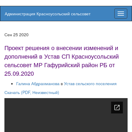
Администрация Красноусольский сельсовет
Вкл/
выкл
навиг
Сен
25
2020
Проект решения о внесении изменений и
дополнений в Устав СП Красноусольский
сельсовет МР Гафурийский район РБ от
25.09.2020
Галина Абдрахманова
в
Устав сельского поселения
Скачать (PDF, Неизвестный)