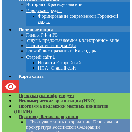
История с.Красноусольский
Городская среда
Формирование современной Городской
среды
Полезные опции
Гимны РФ и РБ
Услуги, предоставляемые в электронном виде
Расписание станция Уфа
Ближайшие праздники. Календарь
Старый сайт
Новости. Старый сайт
НПА. Старый сайт
Карта сайта
Прокуратура информирует
Некоммерческие организации (НКО)
Программа поддержки местных инициатив
(ППМИ)
Противодействие коррупции
Что нужно знать о коррупции. Генеральная
прокуратура Российской Федерации