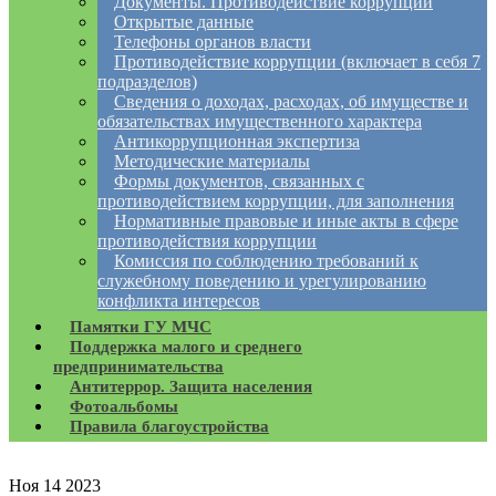
Документы. Противодействие коррупции
Открытые данные
Телефоны органов власти
Противодействие коррупции (включает в себя 7
подразделов)
Сведения о доходах, расходах, об имуществе и
обязательствах имущественного характера
Антикоррупционная экспертиза
Методические материалы
Формы документов, связанных с
противодействием коррупции, для заполнения
Нормативные правовые и иные акты в сфере
противодействия коррупции
Комиссия по соблюдению требований к
служебному поведению и урегулированию
конфликта интересов
Памятки ГУ МЧС
Поддержка малого и среднего
предпринимательства
Антитеррор. Защита населения
Фотоальбомы
Правила благоустройства
Ноя
14
2023