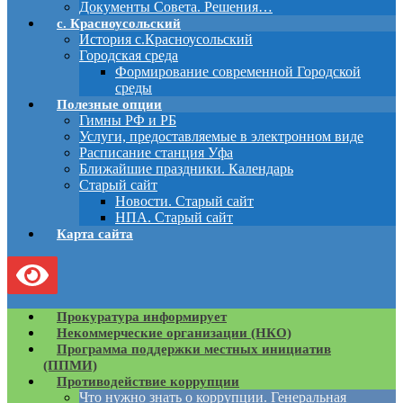
Документы Совета. Решения…
с. Красноусольский
История с.Красноусольский
Городская среда
Формирование современной Городской
среды
Полезные опции
Гимны РФ и РБ
Услуги, предоставляемые в электронном виде
Расписание станция Уфа
Ближайшие праздники. Календарь
Старый сайт
Новости. Старый сайт
НПА. Старый сайт
Карта сайта
Прокуратура информирует
Некоммерческие организации (НКО)
Программа поддержки местных инициатив
(ППМИ)
Противодействие коррупции
Что нужно знать о коррупции. Генеральная