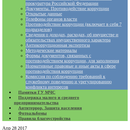
прокуратура Российской Федерации
Документы. Противодействие коррупции
Открытые данные
Телефоны органов власти
Противодействие коррупции (включает в себя 7
подразделов)
Сведения о доходах, расходах, об имуществе и
обязательствах имущественного характера
Антикоррупционная экспертиза
Методические материалы
Формы документов, связанных с
противодействием коррупции, для заполнения
Нормативные правовые и иные акты в сфере
противодействия коррупции
Комиссия по соблюдению требований к
служебному поведению и урегулированию
конфликта интересов
Памятки ГУ МЧС
Поддержка малого и среднего
предпринимательства
Антитеррор. Защита населения
Фотоальбомы
Правила благоустройства
Апр
28
2017