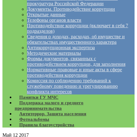
прокуратура Российской Федерации
Документы. Противодействие коррупции
Открытые данные
Телефоны органов власти
Противодействие коррупции (включает в себя 7
подразделов)
Сведения о доходах, расходах, об имуществе и
обязательствах имущественного характера
Антикоррупционная экспертиза
Методические материалы
Формы документов, связанных с
противодействием коррупции, для заполнения
Нормативные правовые и иные акты в сфере
противодействия коррупции
Комиссия по соблюдению требований к
служебному поведению и урегулированию
конфликта интересов
Памятки ГУ МЧС
Поддержка малого и среднего
предпринимательства
Антитеррор. Защита населения
Фотоальбомы
Правила благоустройства
Май
12
2017