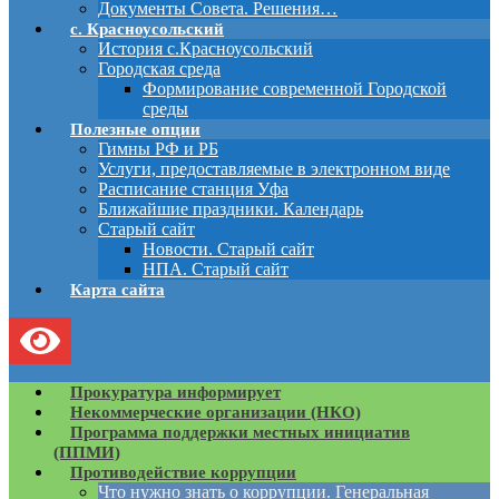
Документы Совета. Решения…
с. Красноусольский
История с.Красноусольский
Городская среда
Формирование современной Городской
среды
Полезные опции
Гимны РФ и РБ
Услуги, предоставляемые в электронном виде
Расписание станция Уфа
Ближайшие праздники. Календарь
Старый сайт
Новости. Старый сайт
НПА. Старый сайт
Карта сайта
Прокуратура информирует
Некоммерческие организации (НКО)
Программа поддержки местных инициатив
(ППМИ)
Противодействие коррупции
Что нужно знать о коррупции. Генеральная