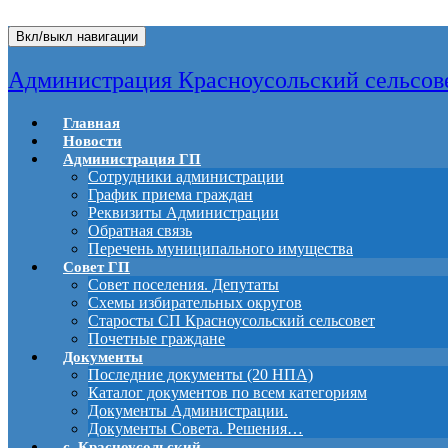
Вкл/выкл навигации
Администрация Красноусольский сельсов
Главная
Новости
Администрация ГП
Сотрудники администрации
График приема граждан
Реквизиты Администрации
Обратная связь
Перечень муниципального имущества
Совет ГП
Совет поселения. Депутаты
Схемы избирательных округов
Старосты СП Красноусольский сельсовет
Почетные граждане
Документы
Последние документы (20 НПА)
Каталог документов по всем категориям
Документы Администрации.
Документы Совета. Решения…
с. Красноусольский