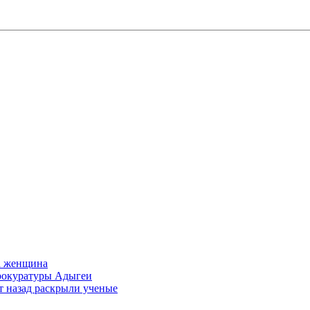
а женщина
прокуратуры Адыгеи
т назад раскрыли ученые