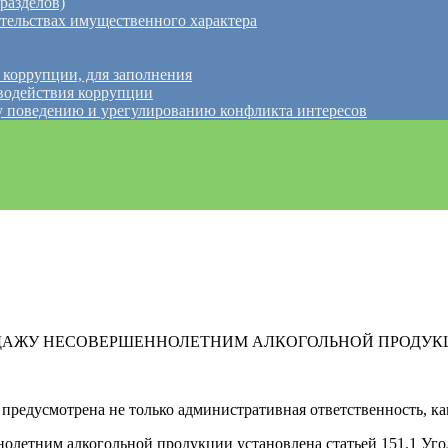
разделов)
ательствах имущественного характера
 коррупции, для заполнения
водействия коррупции
 поведению и урегулированию конфликта интересов
ОДАЖУ НЕСОВЕРШЕННОЛЕТНИМ АЛКОГОЛЬНОЙ ПРОДУК
 предусмотрена не только административная ответственность, ка
олетним алкогольной продукции установлена статьей 151.1 Угол