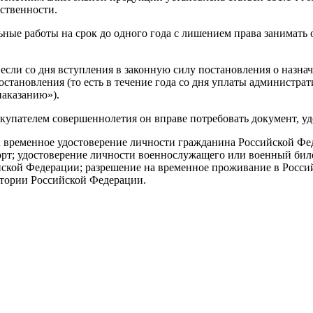
тственности.
ьные работы на срок до одного года с лишением права занимать
сли со дня вступления в законную силу постановления о назна
становления (то есть в течение года со дня уплаты администрат
наказанию»).
купателем совершеннолетия он вправе потребовать документ, у
 временное удостоверение личности гражданина Российской Фед
орт; удостоверение личности военнослужащего или военный бил
йской Федерации; разрешение на временное проживание в Росси
итории Российской Федерации.