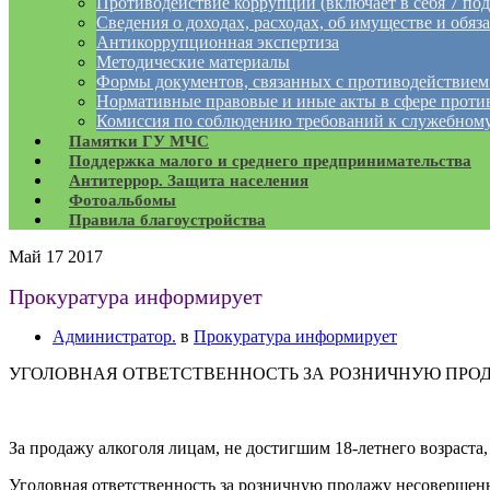
Противодействие коррупции (включает в себя 7 под
Сведения о доходах, расходах, об имуществе и обяз
Антикоррупционная экспертиза
Методические материалы
Формы документов, связанных с противодействием
Нормативные правовые и иные акты в сфере проти
Комиссия по соблюдению требований к служебному
Памятки ГУ МЧС
Поддержка малого и среднего предпринимательства
Антитеррор. Защита населения
Фотоальбомы
Правила благоустройства
Май
17
2017
Прокуратура информирует
Администратор.
в
Прокуратура информирует
УГОЛОВНАЯ ОТВЕТСТВЕННОСТЬ ЗА РОЗНИЧНУЮ ПР
За продажу алкоголя лицам, не достигшим 18-летнего возраста,
Уголовная ответственность за розничную продажу несовершенн