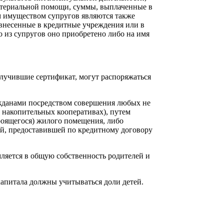
атериальной помощи, суммы, выплаченные в
им имуществом супругов являются также
 внесенные в кредитные учреждения или в
о из супругов оно приобретено либо на имя
лучившие сертификат, могут распоряжаться
ажданами посредством совершения любых не
 накопительных кооперативах), путем
роящегося) жилого помещения, либо
й, предоставившей по кредитному договору
ляется в общую собственность родителей и
капитала должны учитываться доли детей.