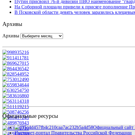
Путин присвоил 76-й дивизии ПВО наименование "гвар
На Соборной площади привели к присяге пополнение Пр
В Псковской области девять человек заразились клещев
Архивы
Архивы
Официальные ресурсы
Официальный сайт 
Интернет-портал Правительства Российской Федерации