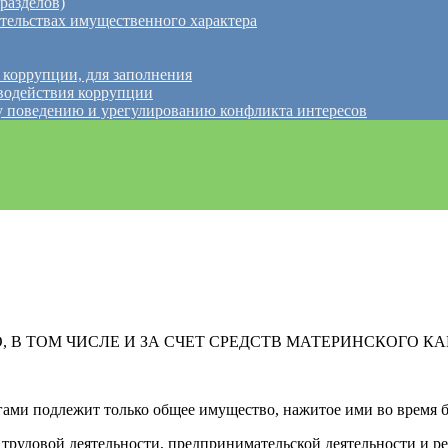
разделов)
ательствах имущественного характера
 коррупции, для заполнения
водействия коррупции
 поведению и урегулированию конфликта интересов
, В ТОМ ЧИСЛЕ И ЗА СЧЕТ СРЕДСТВ МАТЕРИНСКОГО К
ами подлежит только общее имущество, нажитое ими во время б
трудовой деятельности, предпринимательской деятельности и ре