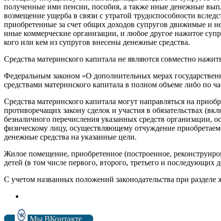
полученные ими пенсии, пособия, а также иные денежные вып
возмещение ущерба в связи с утратой трудоспособности вслед
приобретенные за счет общих доходов супругов движимые и не
иные коммерческие организации, и любое другое нажитое супру
кого или кем из супругов внесены денежные средства.
Средства материнского капитала не являются совместно нажи
Федеральным законом «О дополнительных мерах государственн
средствами материнского капитала в полном объеме либо по ч
Средства материнского капитала могут направляться на приоб
противоречащих закону сделок и участия в обязательствах (
безналичного перечисления указанных средств организации, о
физическому лицу, осуществляющему отчуждение приобретаемо
денежные средства на указанные цели.
Жилое помещение, приобретенное (построенное, реконструиров
детей (в том числе первого, второго, третьего и последующих 
С учетом названных положений законодательства при разделе 
Мы ВКонтакте