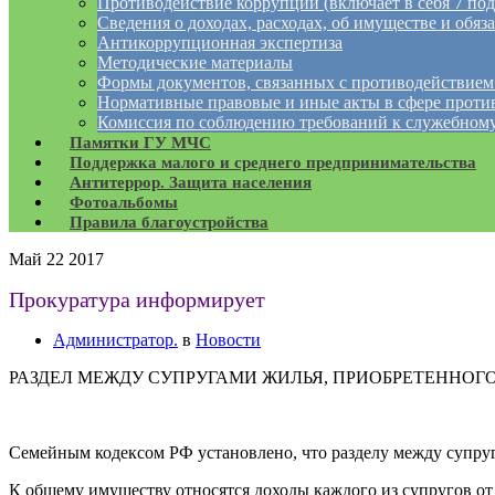
Противодействие коррупции (включает в себя 7 под
Сведения о доходах, расходах, об имуществе и обяз
Антикоррупционная экспертиза
Методические материалы
Формы документов, связанных с противодействием
Нормативные правовые и иные акты в сфере проти
Комиссия по соблюдению требований к служебному
Памятки ГУ МЧС
Поддержка малого и среднего предпринимательства
Антитеррор. Защита населения
Фотоальбомы
Правила благоустройства
Май
22
2017
Прокуратура информирует
Администратор.
в
Новости
РАЗДЕЛ МЕЖДУ СУПРУГАМИ ЖИЛЬЯ, ПРИОБРЕТЕННОГО
Семейным кодексом РФ установлено, что разделу между супруг
К общему имуществу относятся доходы каждого из супругов от 