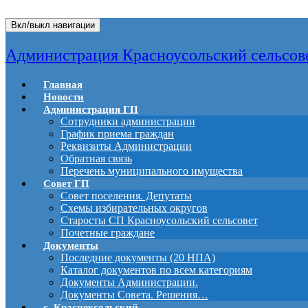
Вкл/выкл навигации
Администрация Красноусольский сельсов
Главная
Новости
Администрация ГП
Сотрудники администрации
График приема граждан
Реквизиты Администрации
Обратная связь
Перечень муниципального имущества
Совет ГП
Совет поселения. Депутаты
Схемы избирательных округов
Старосты СП Красноусольский сельсовет
Почетные граждане
Документы
Последние документы (20 НПА)
Каталог документов по всем категориям
Документы Администрации.
Документы Совета. Решения…
с. Красноусольский