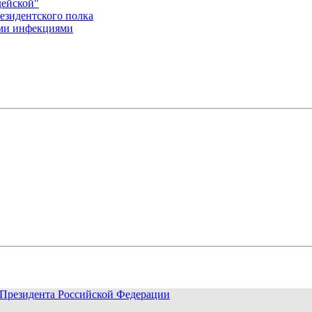
дейской"
езидентского полка
ыми инфекциями
Президента Российской Федерации