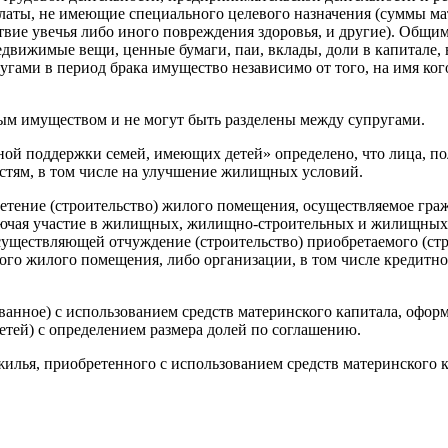
латы, не имеющие специального целевого назначения (суммы м
ствие увечья либо иного повреждения здоровья, и другие). Общ
движимые вещи, ценные бумаги, паи, вклады, доли в капитале,
гами в период брака имущество независимо от того, на имя ког
тым имуществом и не могут быть разделены между супругами.
ой поддержки семей, имеющих детей» определено, что лица, по
астям, в том числе на улучшение жилищных условий.
ретение (строительство) жилого помещения, осуществляемое гр
включая участие в жилищных, жилищно-строительных и жилищных
существляющей отчуждение (строительство) приобретаемого (ст
го жилого помещения, либо организации, в том числе кредитно
анное) с использованием средств материнского капитала, оформ
детей) с определением размера долей по соглашению.
жилья, приобретенного с использованием средств материнского 