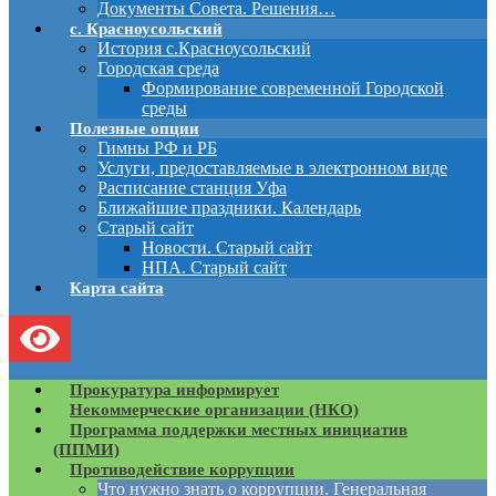
Документы Совета. Решения…
с. Красноусольский
История с.Красноусольский
Городская среда
Формирование современной Городской
среды
Полезные опции
Гимны РФ и РБ
Услуги, предоставляемые в электронном виде
Расписание станция Уфа
Ближайшие праздники. Календарь
Старый сайт
Новости. Старый сайт
НПА. Старый сайт
Карта сайта
Прокуратура информирует
Некоммерческие организации (НКО)
Программа поддержки местных инициатив
(ППМИ)
Противодействие коррупции
Что нужно знать о коррупции. Генеральная