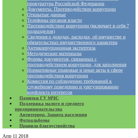
прокуратура Российской Федерации
Документы. Противодействие коррупции
Открытые данные
Телефоны органов власти
Противодействие коррупции (включает в себя 7
подразделов)
Сведения о доходах, расходах, об имуществе и
обязательствах имущественного характера
Антикоррупционная экспертиза
Методические материалы
Формы документов, связанных с
противодействием коррупции, для заполнения
Нормативные правовые и иные акты в сфере
противодействия коррупции
Комиссия по соблюдению требований к
служебному поведению и урегулированию
конфликта интересов
Памятки ГУ МЧС
Поддержка малого и среднего
предпринимательства
Антитеррор. Защита населения
Фотоальбомы
Правила благоустройства
Апр
11
2018