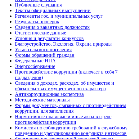
Публичные слушания
Тексты официальных выступлений
Регламенты гос. и муниципальных услуг
Результаты проверок
Сведения о вакантных должностях
Статистические данные
Условия и результаты конкурсов
Благоустройство, Экология, Охрана природы
Устав сельского поселения
Формы обращений граждан
Федеральные НПА
Энергосбережение
Противодействие коррупции (включает в себя 7
подразделов)
Сведения о доходах, расходах, об имуществе и
обязательствах имущественного характера
Антикоррупционная экспертиза
Методические материалы
Формы документов, связанных с противодействием
коррупции, для заполнения
Нормативные правовые и иные акты в сфере
противодействия коррупции
Комиссия по соблюдению требований к служебному
поведению и урегулированию конфликта интересов
Формирование современной городской среды