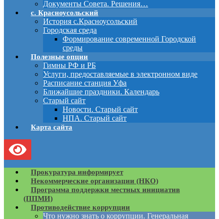
Документы Совета. Решения…
с. Красноусольский
История с.Красноусольский
Городская среда
Формирование современной Городской
среды
Полезные опции
Гимны РФ и РБ
Услуги, предоставляемые в электронном виде
Расписание станция Уфа
Ближайшие праздники. Календарь
Старый сайт
Новости. Старый сайт
НПА. Старый сайт
Карта сайта
Прокуратура информирует
Некоммерческие организации (НКО)
Программа поддержки местных инициатив
(ППМИ)
Противодействие коррупции
Что нужно знать о коррупции. Генеральная