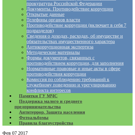
прокуратура Российской Федерации
Документы. Противодействие коррупции
Открытые данные
Телефоны органов власти
Противодействие коррупции (включает в себя 7
подразделов)
Сведения о доходах, расходах, об имуществе и
обязательствах имущественного характера
Антикоррупционная экспертиза
Методические материалы
Формы документов, связанных с
противодействием коррупции, для заполнения
Нормативные правовые и иные акты в сфере
противодействия коррупции
Комиссия по соблюдению требований к
служебному поведению и урегулированию
конфликта интересов
Памятки ГУ МЧС
Поддержка малого и среднего
предпринимательства
Антитеррор. Защита населения
Фотоальбомы
Правила благоустройства
Фев
07
2017