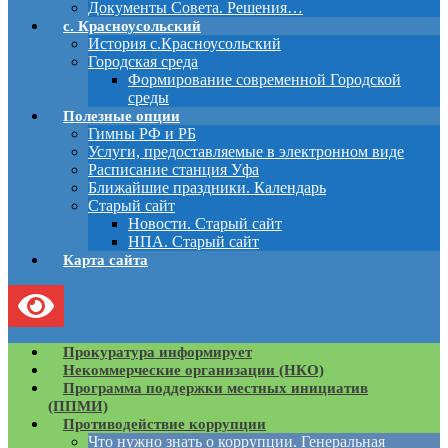
Документы Совета. Решения…
с. Красноусольский
История с.Красноусольский
Городская среда
Формирование современной Городской
среды
Полезные опции
Гимны РФ и РБ
Услуги, предоставляемые в электронном виде
Расписание станция Уфа
Ближайшие праздники. Календарь
Старый сайт
Новости. Старый сайт
НПА. Старый сайт
Карта сайта
Прокуратура информирует
Некоммерческие организации (НКО)
Программа поддержки местных инициатив
(ППМИ)
Противодействие коррупции
Что нужно знать о коррупции. Генеральная