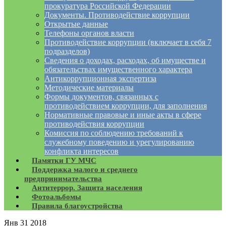
прокуратура Российской Федерации
Документы. Противодействие коррупции
Открытые данные
Телефоны органов власти
Противодействие коррупции (включает в себя 7
подразделов)
Сведения о доходах, расходах, об имуществе и
обязательствах имущественного характера
Антикоррупционная экспертиза
Методические материалы
Формы документов, связанных с
противодействием коррупции, для заполнения
Нормативные правовые и иные акты в сфере
противодействия коррупции
Комиссия по соблюдению требований к
служебному поведению и урегулированию
конфликта интересов
Памятки ГУ МЧС
Поддержка малого и среднего
предпринимательства
Антитеррор. Защита населения
Фотоальбомы
Правила благоустройства
Янв
31
2018