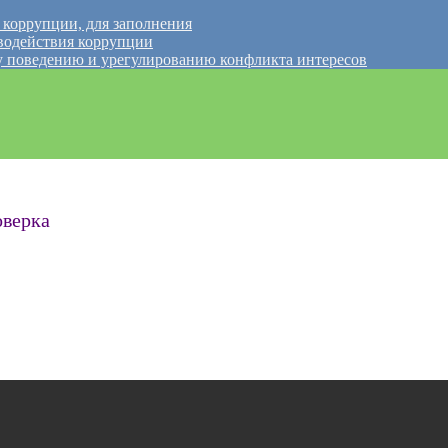
 коррупции, для заполнения
водействия коррупции
 поведению и урегулированию конфликта интересов
оверка