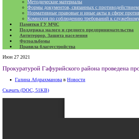
Методические материалы
Формы документов, связанных с противодействием
Нормативные правовые и иные акты в сфере проти
Комиссия по соблюдению требований к служебному
Памятки ГУ МЧС
Поддержка малого и среднего предпринимательства
Антитеррор. Защита населения
Фотоальбомы
Правила благоустройства
Июн
27
2021
Прокуратурой Гафурийского района проведена пр
Галина Абдрахманова
в
Новости
Скачать (DOC, 51KB)