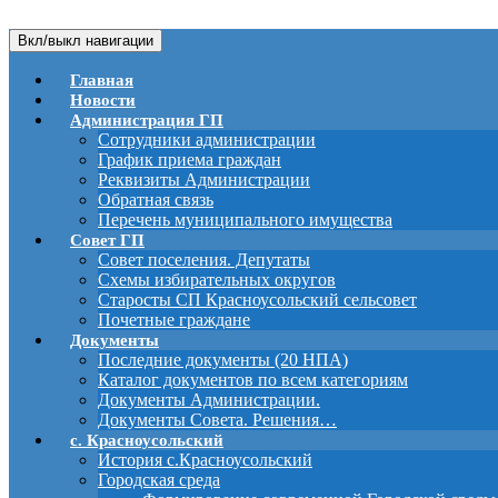
Вкл/выкл навигации
Главная
Новости
Администрация ГП
Сотрудники администрации
График приема граждан
Реквизиты Администрации
Обратная связь
Перечень муниципального имущества
Совет ГП
Совет поселения. Депутаты
Схемы избирательных округов
Старосты СП Красноусольский сельсовет
Почетные граждане
Документы
Последние документы (20 НПА)
Каталог документов по всем категориям
Документы Администрации.
Документы Совета. Решения…
с. Красноусольский
История с.Красноусольский
Городская среда