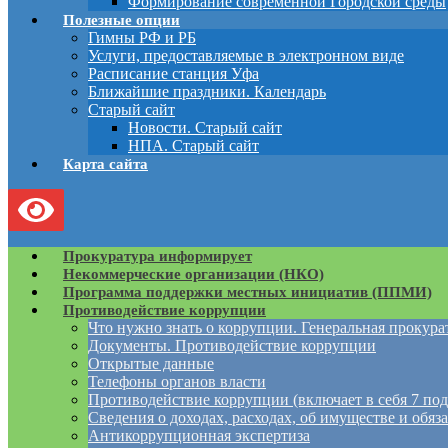
Формирование современной Городской среды
Полезные опции
Гимны РФ и РБ
Услуги, предоставляемые в электронном виде
Расписание станция Уфа
Ближайшие праздники. Календарь
Старый сайт
Новости. Старый сайт
НПА. Старый сайт
Карта сайта
Прокуратура информирует
Некоммерческие организации (НКО)
Программа поддержки местных инициатив (ППМИ)
Противодействие коррупции
Что нужно знать о коррупции. Генеральная прокур
Документы. Противодействие коррупции
Открытые данные
Телефоны органов власти
Противодействие коррупции (включает в себя 7 под
Сведения о доходах, расходах, об имуществе и обяз
Антикоррупционная экспертиза