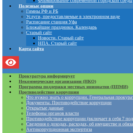
Формирование современной Городской среды
Полезные опции
Гимны РФ и РБ
Услуги, предоставляемые в электронном виде
Расписание станция Уфа
Ближайшие праздники. Календарь
Старый сайт
Новости. Старый сайт
НПА. Старый сайт
Карта сайта
Прокуратура информирует
Некоммерческие организации (НКО)
Программа поддержки местных инициатив (ППМИ)
Противодействие коррупции
Что нужно знать о коррупции. Генеральная прокур
Документы. Противодействие коррупции
Открытые данные
Телефоны органов власти
Противодействие коррупции (включает в себя 7 под
Сведения о доходах, расходах, об имуществе и обяз
Антикоррупционная экспертиза