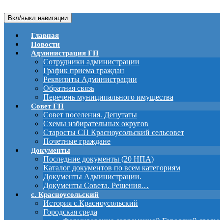
Вкл/выкл навигации
Главная
Новости
Администрация ГП
Сотрудники администрации
График приема граждан
Реквизиты Администрации
Обратная связь
Перечень муниципального имущества
Совет ГП
Совет поселения. Депутаты
Схемы избирательных округов
Старосты СП Красноусольский сельсовет
Почетные граждане
Документы
Последние документы (20 НПА)
Каталог документов по всем категориям
Документы Администрации.
Документы Совета. Решения…
с. Красноусольский
История с.Красноусольский
Городская среда