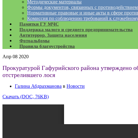
Методические материалы
Формы документов, связанных с противодействием
Нормативные правовые и иные акты в сфере проти
Комиссия по соблюдению требований к служебному
Памятки ГУ МЧС
Поддержка малого и среднего предпринимательства
Антитеррор. Защита населения
Фотоальбомы
Правила благоустройства
Апр
08
2020
Прокуратурой Гафурийского района утверждено об
отстрелившего лося
Галина Абдрахманова
в
Новости
Скачать (DOC, 76KB)