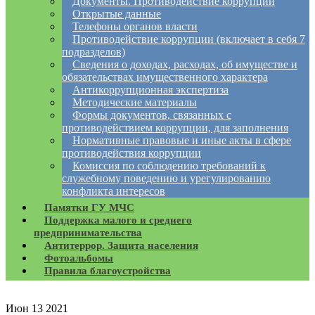
Документы. Противодействие коррупции
Открытые данные
Телефоны органов власти
Противодействие коррупции (включает в себя 7
подразделов)
Сведения о доходах, расходах, об имуществе и
обязательствах имущественного характера
Антикоррупционная экспертиза
Методические материалы
Формы документов, связанных с
противодействием коррупции, для заполнения
Нормативные правовые и иные акты в сфере
противодействия коррупции
Комиссия по соблюдению требований к
служебному поведению и урегулированию
конфликта интересов
Памятки ГУ МЧС
Поддержка малого и среднего
предпринимательства
Антитеррор. Защита населения
Фотоальбомы
Правила благоустройства
Июн
13
2021