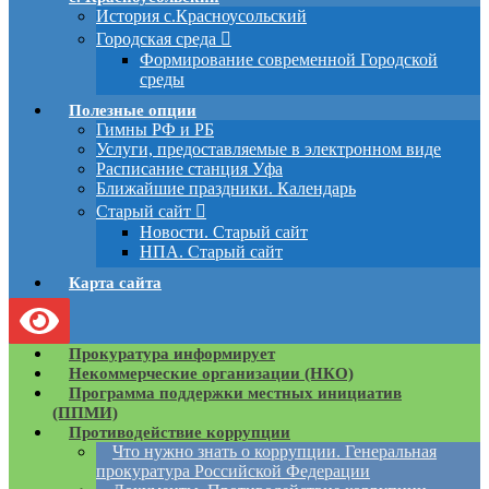
История с.Красноусольский
Городская среда
Формирование современной Городской
среды
Полезные опции
Гимны РФ и РБ
Услуги, предоставляемые в электронном виде
Расписание станция Уфа
Ближайшие праздники. Календарь
Старый сайт
Новости. Старый сайт
НПА. Старый сайт
Карта сайта
Прокуратура информирует
Некоммерческие организации (НКО)
Программа поддержки местных инициатив
(ППМИ)
Противодействие коррупции
Что нужно знать о коррупции. Генеральная
прокуратура Российской Федерации