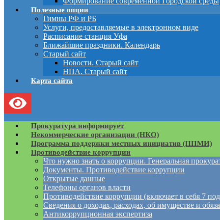
Формирование современной Городской среды
Полезные опции
Гимны РФ и РБ
Услуги, предоставляемые в электронном виде
Расписание станция Уфа
Ближайшие праздники. Календарь
Старый сайт
Новости. Старый сайт
НПА. Старый сайт
Карта сайта
Прокуратура информирует
Некоммерческие организации (НКО)
Программа поддержки местных инициатив (ППМИ)
Противодействие коррупции
Что нужно знать о коррупции. Генеральная прокур
Документы. Противодействие коррупции
Открытые данные
Телефоны органов власти
Противодействие коррупции (включает в себя 7 под
Сведения о доходах, расходах, об имуществе и обяз
Антикоррупционная экспертиза