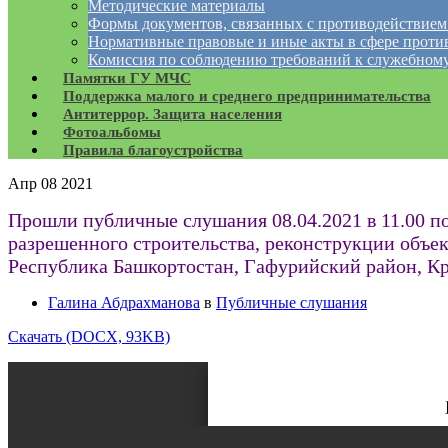
Методические материалы
Формы документов, связанных с противодействием
Нормативные правовые и иные акты в сфере проти
Комиссия по соблюдению требований к служебному
Памятки ГУ МЧС
Поддержка малого и среднего предпринимательства
Антитеррор. Защита населения
Фотоальбомы
Правила благоустройства
Апр
08
2021
Прошли публичные слушания 08.04.2021 в 11.00 п
разрешенного строительства, реконструкции объек
Республика Башкортостан, Гафурийский район, Крас
Галина Абдрахманова
в
Публичные слушания
Скачать (DOCX, 93KB)