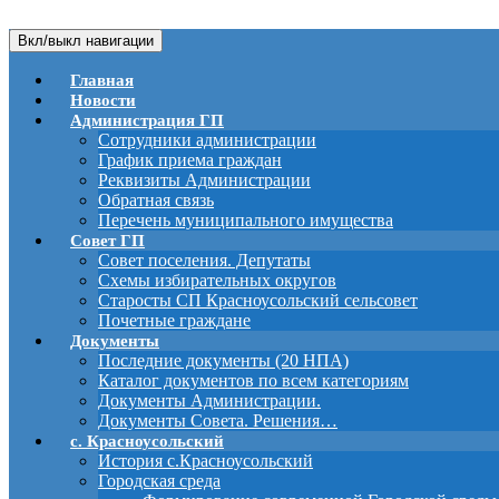
Вкл/выкл навигации
Главная
Новости
Администрация ГП
Сотрудники администрации
График приема граждан
Реквизиты Администрации
Обратная связь
Перечень муниципального имущества
Совет ГП
Совет поселения. Депутаты
Схемы избирательных округов
Старосты СП Красноусольский сельсовет
Почетные граждане
Документы
Последние документы (20 НПА)
Каталог документов по всем категориям
Документы Администрации.
Документы Совета. Решения…
с. Красноусольский
История с.Красноусольский
Городская среда