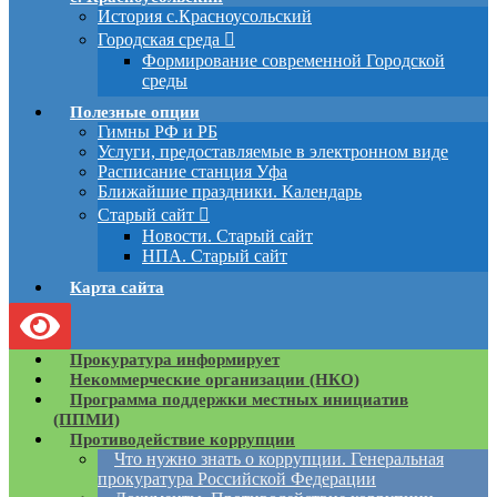
История с.Красноусольский
Городская среда
Формирование современной Городской
среды
Полезные опции
Гимны РФ и РБ
Услуги, предоставляемые в электронном виде
Расписание станция Уфа
Ближайшие праздники. Календарь
Старый сайт
Новости. Старый сайт
НПА. Старый сайт
Карта сайта
Прокуратура информирует
Некоммерческие организации (НКО)
Программа поддержки местных инициатив
(ППМИ)
Противодействие коррупции
Что нужно знать о коррупции. Генеральная
прокуратура Российской Федерации