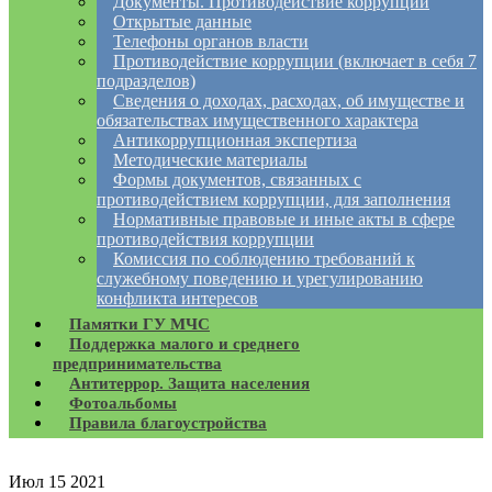
Документы. Противодействие коррупции
Открытые данные
Телефоны органов власти
Противодействие коррупции (включает в себя 7
подразделов)
Сведения о доходах, расходах, об имуществе и
обязательствах имущественного характера
Антикоррупционная экспертиза
Методические материалы
Формы документов, связанных с
противодействием коррупции, для заполнения
Нормативные правовые и иные акты в сфере
противодействия коррупции
Комиссия по соблюдению требований к
служебному поведению и урегулированию
конфликта интересов
Памятки ГУ МЧС
Поддержка малого и среднего
предпринимательства
Антитеррор. Защита населения
Фотоальбомы
Правила благоустройства
Июл
15
2021