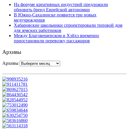
На форуме креативных индустрий предложили
обновить бренд Еврейской автономии
В Южно-Сахалинске появится три новых
медучреждения
Хабаровские школьники спроектировали типовой дом
для земских работников
Между Благовещенском и Хэйхэ временно
приостановили перевозку пассажиров
Архивы
Архивы