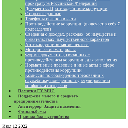
прокуратура Российской Федерации
Документы. Противодействие коррупции
Открытые данные
Телефоны органов власти
Противодействие коррупции (включает в себя 7
подразделов)
Сведения о доходах, расходах, об имуществе и
обязательствах имущественного характера
Антикоррупционная экспертиза
Методические материалы
Формы документов, связанных с
противодействием коррупции, для заполнения
Нормативные правовые и иные акты в сфере
противодействия коррупции
Комиссия по соблюдению требований к
служебному поведению и урегулированию
конфликта интересов
Памятки ГУ МЧС
Поддержка малого и среднего
предпринимательства
Антитеррор. Защита населения
Фотоальбомы
Правила благоустройства
Июл
12
2022