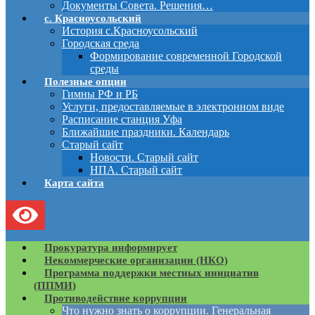
Документы Совета. Решения…
с. Красноусольский
История с.Красноусольский
Городская среда
Формирование современной Городской
среды
Полезные опции
Гимны РФ и РБ
Услуги, предоставляемые в электронном виде
Расписание станция Уфа
Ближайшие праздники. Календарь
Старый сайт
Новости. Старый сайт
НПА. Старый сайт
Карта сайта
Прокуратура информирует
Некоммерческие организации (НКО)
Программа поддержки местных инициатив
(ППМИ)
Противодействие коррупции
Что нужно знать о коррупции. Генеральная