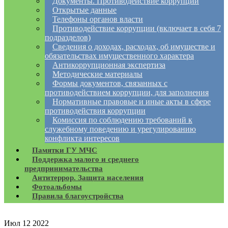
Документы. Противодействие коррупции
Открытые данные
Телефоны органов власти
Противодействие коррупции (включает в себя 7
подразделов)
Сведения о доходах, расходах, об имуществе и
обязательствах имущественного характера
Антикоррупционная экспертиза
Методические материалы
Формы документов, связанных с
противодействием коррупции, для заполнения
Нормативные правовые и иные акты в сфере
противодействия коррупции
Комиссия по соблюдению требований к
служебному поведению и урегулированию
конфликта интересов
Памятки ГУ МЧС
Поддержка малого и среднего
предпринимательства
Антитеррор. Защита населения
Фотоальбомы
Правила благоустройства
Июл
12
2022