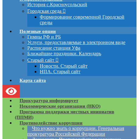
История с.Красноусольский
Городская среда
Формирование современной Городской
среды
Полезные опции
Гимны РФ и РБ
Услуги, предоставляемые в электронном виде
Расписание станция Уфа
Ближайшие праздники. Календарь
Старый сайт
Новости. Старый сайт
НПА. Старый сайт
Карта сайта
Прокуратура информирует
Некоммерческие организации (НКО)
Программа поддержки местных инициатив
(ППМИ)
Противодействие коррупции
Что нужно знать о коррупции. Генеральная
прокуратура Российской Федерации