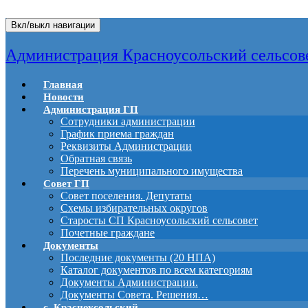
Вкл/выкл навигации
Администрация Красноусольский сельсов
Главная
Новости
Администрация ГП
Сотрудники администрации
График приема граждан
Реквизиты Администрации
Обратная связь
Перечень муниципального имущества
Совет ГП
Совет поселения. Депутаты
Схемы избирательных округов
Старосты СП Красноусольский сельсовет
Почетные граждане
Документы
Последние документы (20 НПА)
Каталог документов по всем категориям
Документы Администрации.
Документы Совета. Решения…
с. Красноусольский