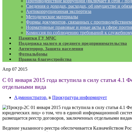
Противодействие коррупции (включает в себя 7 под
Сведения о доходах, расходах, об имуществе и обяз
Антикоррупционная экспертиза
Методические материалы
Формы документов, связанных с противодействием
Нормативные правовые и иные акты в сфере проти
Комиссия по соблюдению требований к служебному
Памятки ГУ МЧС
Поддержка малого и среднего предпринимательства
Антитеррор. Защита населения
Фотоальбомы
Правила благоустройства
Апр
07
2015
С 01 января 2015 года вступила в силу статья 4.1 
отдельными вида
Администратор.
в
Прокуратура информирует
С 01 января 2015 года вступила в силу статья 4.1 
юридических лиц» о том, что в единой информационной систем
размещается реестр договоров, заключенных отдельными видам
Ведение указанного реестра обеспечивается Казначейством Рос