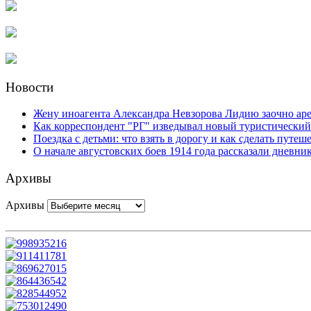
Новости
Жену иноагента Александра Невзорова Лидию заочно аре
Как корреспондент "РГ" изведывал новый туристический
Поездка с детьми: что взять в дорогу и как сделать пут
О начале августовских боев 1914 года рассказали дневн
Архивы
Архивы