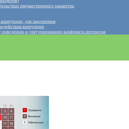
разделов)
ательствах имущественного характера
 коррупции, для заполнения
водействия коррупции
 поведению и урегулированию конфликта интересов