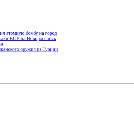
сил атомную бомбу на город
атаки ВСУ на Новороссийск
жа
иканского оружия из Турции