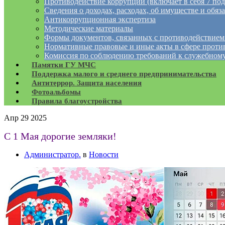
Противодействие коррупции (включает в себя 7 под
Сведения о доходах, расходах, об имуществе и обяз
Антикоррупционная экспертиза
Методические материалы
Формы документов, связанных с противодействием
Нормативные правовые и иные акты в сфере проти
Комиссия по соблюдению требований к служебному
Памятки ГУ МЧС
Поддержка малого и среднего предпринимательства
Антитеррор. Защита населения
Фотоальбомы
Правила благоустройства
Апр
29
2025
С 1 Мая дорогие земляки!
Администратор.
в
Новости