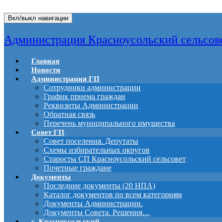
Вкл/выкл навигации
Администрация Красноусольский сельсов
Главная
Новости
Администрация ГП
Сотрудники администрации
График приема граждан
Реквизиты Администрации
Обратная связь
Перечень муниципального имущества
Совет ГП
Совет поселения. Депутаты
Схемы избирательных округов
Старосты СП Красноусольский сельсовет
Почетные граждане
Документы
Последние документы (20 НПА)
Каталог документов по всем категориям
Документы Администрации.
Документы Совета. Решения…
с. Красноусольский