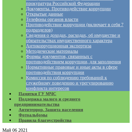
прокуратура Российской Федерации
Документы. Противодействие коррупции
Открытые данные
Телефоны органов власти
Противодействие коррупции (включает в себя 7
подразделов)
Сведения о доходах, расходах, об имуществе и
обязательствах имущественного характера
Антикоррупционная экспертиза
Методические материалы
Формы документов, связанных с
противодействием коррупции, для заполнения
Нормативные правовые и иные акты в сфере
противодействия коррупции
Комиссия по соблюдению требований к
служебному поведению и урегулированию
конфликта интересов
Памятки ГУ МЧС
Поддержка малого и среднего
предпринимательства
Антитеррор. Защита населения
Фотоальбомы
Правила благоустройства
Май
06
2021