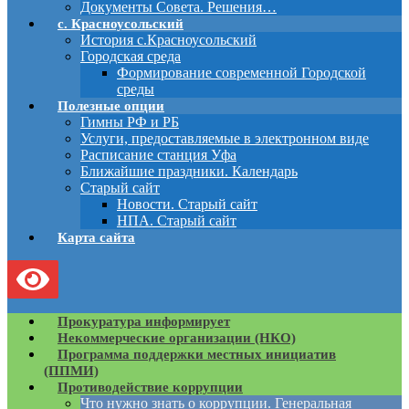
Документы Совета. Решения…
с. Красноусольский
История с.Красноусольский
Городская среда
Формирование современной Городской
среды
Полезные опции
Гимны РФ и РБ
Услуги, предоставляемые в электронном виде
Расписание станция Уфа
Ближайшие праздники. Календарь
Старый сайт
Новости. Старый сайт
НПА. Старый сайт
Карта сайта
Прокуратура информирует
Некоммерческие организации (НКО)
Программа поддержки местных инициатив
(ППМИ)
Противодействие коррупции
Что нужно знать о коррупции. Генеральная