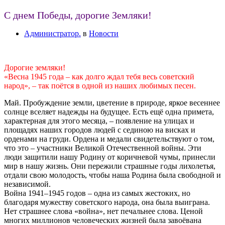
С днем Победы, дорогие Земляки!
Администратор.
в
Новости
Дорогие земляки!
«Весна 1945 года – как долго ждал тебя весь советский
народ», – так поётся в одной из наших любимых песен.
Май. Пробуждение земли, цветение в природе, яркое весеннее
солнце вселяет надежды на будущее. Есть ещё одна примета,
характерная для этого месяца, – появление на улицах и
площадях наших городов людей с сединою на висках и
орденами на груди. Ордена и медали свидетельствуют о том,
что это – участники Великой Отечественной войны. Эти
люди защитили нашу Родину от коричневой чумы, принесли
мир в нашу жизнь. Они пережили страшные годы лихолетья,
отдали свою молодость, чтобы наша Родина была свободной и
независимой.
Война 1941–1945 годов – одна из самых жестоких, но
благодаря мужеству советского народа, она была выиграна.
Нет страшнее слова «война», нет печальнее слова. Ценой
многих миллионов человеческих жизней была завоёвана