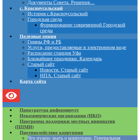
Документы Совета. Решения…
с. Красноусольский
История с.Красноусольский
Городская среда
Формирование современной Городской
среды
Полезные опции
Гимны РФ и РБ
Услуги, предоставляемые в электронном виде
Расписание станция Уфа
Ближайшие праздники. Календарь
Старый сайт
Новости. Старый сайт
НПА. Старый сайт
Карта сайта
Прокуратура информирует
Некоммерческие организации (НКО)
Программа поддержки местных инициатив
(ППМИ)
Противодействие коррупции
Что нужно знать о коррупции. Генеральная