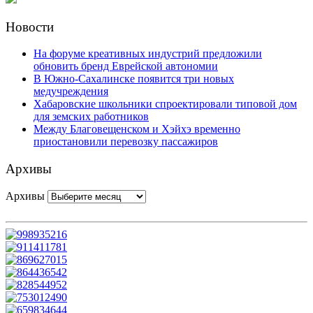
Новости
На форуме креативных индустрий предложили
обновить бренд Еврейской автономии
В Южно-Сахалинске появится три новых
медучреждения
Хабаровские школьники спроектировали типовой дом
для земских работников
Между Благовещенском и Хэйхэ временно
приостановили перевозку пассажиров
Архивы
Архивы