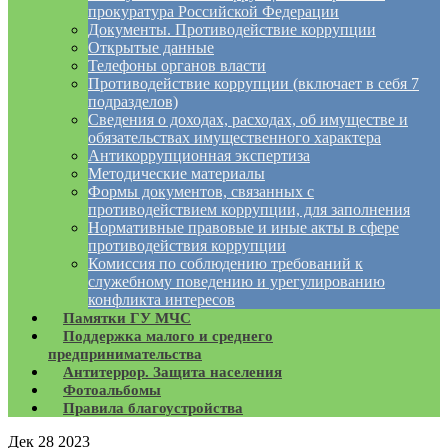
прокуратура Российской Федерации
Документы. Противодействие коррупции
Открытые данные
Телефоны органов власти
Противодействие коррупции (включает в себя 7
подразделов)
Сведения о доходах, расходах, об имуществе и
обязательствах имущественного характера
Антикоррупционная экспертиза
Методические материалы
Формы документов, связанных с
противодействием коррупции, для заполнения
Нормативные правовые и иные акты в сфере
противодействия коррупции
Комиссия по соблюдению требований к
служебному поведению и урегулированию
конфликта интересов
Памятки ГУ МЧС
Поддержка малого и среднего
предпринимательства
Антитеррор. Защита населения
Фотоальбомы
Правила благоустройства
Дек
28
2023