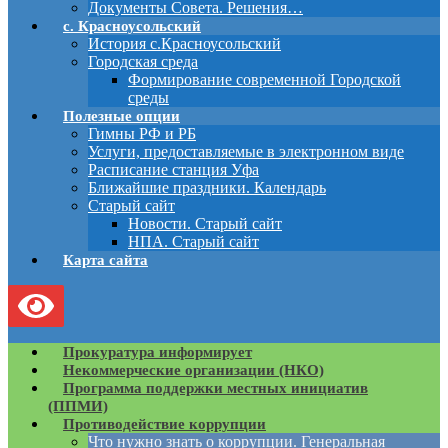
Документы Совета. Решения…
с. Красноусольский
История с.Красноусольский
Городская среда
Формирование современной Городской
среды
Полезные опции
Гимны РФ и РБ
Услуги, предоставляемые в электронном виде
Расписание станция Уфа
Ближайшие праздники. Календарь
Старый сайт
Новости. Старый сайт
НПА. Старый сайт
Карта сайта
Прокуратура информирует
Некоммерческие организации (НКО)
Программа поддержки местных инициатив
(ППМИ)
Противодействие коррупции
Что нужно знать о коррупции. Генеральная