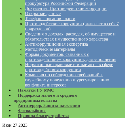
прокуратура Российской Федерации
Документы. Противодействие коррупции
Открытые данные
Телефоны органов власти
Противодействие коррупции (включает в себя 7
подразделов)
Сведения о доходах, расходах, об имуществе и
обязательствах имущественного характера
Антикоррупционная экспертиза
Методические материалы
Формы документов, связанных с
противодействием коррупции, для заполнения
Нормативные правовые и иные акты в сфере
противодействия коррупции
Комиссия по соблюдению требований к
служебному поведению и урегулированию
конфликта интересов
Памятки ГУ МЧС
Поддержка малого и среднего
предпринимательства
Антитеррор. Защита населения
Фотоальбомы
Правила благоустройства
Июн
27
2023