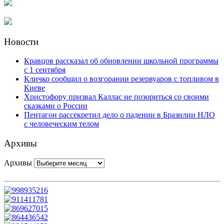
Новости
Кравцов рассказал об обновлении школьной программы
с 1 сентября
Кличко сообщил о возгорании резервуаров с топливом в
Киеве
Христофору призвал Каллас не позориться со своими
сказками о России
Пентагон рассекретил дело о падении в Бразилии НЛО
с человеческим телом
Архивы
Архивы