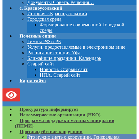
Документы Совета. Решения…
с. Красноусольский
История с.Красноусольский
Городская среда
Формирование современной Городской
среды
Полезные опции
Гимны РФ и РБ
Услуги, предоставляемые в электронном виде
Расписание станция Уфа
Ближайшие праздники. Календарь
Старый сайт
Новости. Старый сайт
НПА. Старый сайт
Карта сайта
Прокуратура информирует
Некоммерческие организации (НКО)
Программа поддержки местных инициатив
(ППМИ)
Противодействие коррупции
Что нужно знать о коррупции. Генеральная