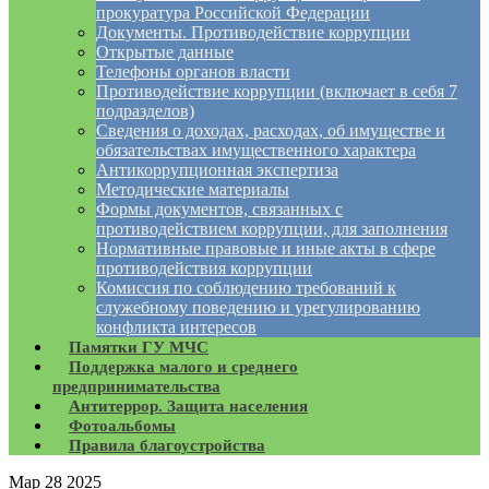
прокуратура Российской Федерации
Документы. Противодействие коррупции
Открытые данные
Телефоны органов власти
Противодействие коррупции (включает в себя 7
подразделов)
Сведения о доходах, расходах, об имуществе и
обязательствах имущественного характера
Антикоррупционная экспертиза
Методические материалы
Формы документов, связанных с
противодействием коррупции, для заполнения
Нормативные правовые и иные акты в сфере
противодействия коррупции
Комиссия по соблюдению требований к
служебному поведению и урегулированию
конфликта интересов
Памятки ГУ МЧС
Поддержка малого и среднего
предпринимательства
Антитеррор. Защита населения
Фотоальбомы
Правила благоустройства
Мар
28
2025