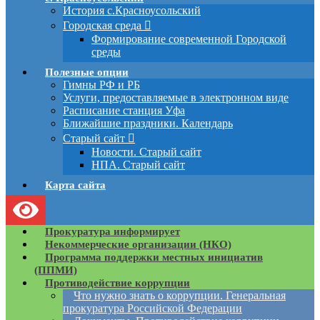
История с.Красноусольский
Городская среда
Формирование современной Городской
среды
Полезные опции
Гимны РФ и РБ
Услуги, предоставляемые в электронном виде
Расписание станция Уфа
Ближайшие праздники. Календарь
Старый сайт
Новости. Старый сайт
НПА. Старый сайт
Карта сайта
Прокуратура информирует
Некоммерческие организации (НКО)
Программа поддержки местных инициатив
(ППМИ)
Противодействие коррупции
Что нужно знать о коррупции. Генеральная
прокуратура Российской Федерации