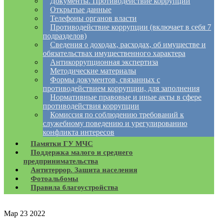
Документы. Противодействие коррупции
Открытые данные
Телефоны органов власти
Противодействие коррупции (включает в себя 7
подразделов)
Сведения о доходах, расходах, об имуществе и
обязательствах имущественного характера
Антикоррупционная экспертиза
Методические материалы
Формы документов, связанных с
противодействием коррупции, для заполнения
Нормативные правовые и иные акты в сфере
противодействия коррупции
Комиссия по соблюдению требований к
служебному поведению и урегулированию
конфликта интересов
Памятки ГУ МЧС
Поддержка малого и среднего
предпринимательства
Антитеррор. Защита населения
Фотоальбомы
Правила благоустройства
Мар
23
2022