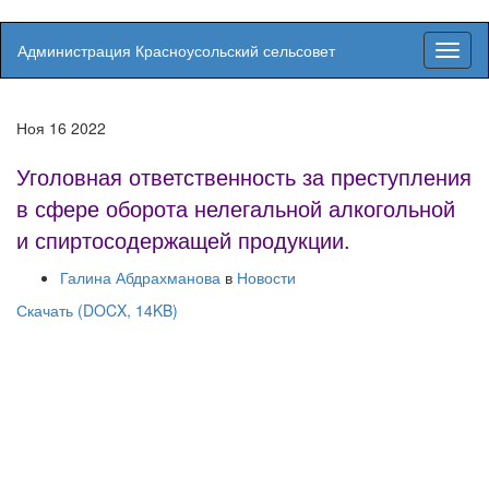
Администрация Красноусольский сельсовет
Вкл/
выкл
навиг
Ноя
16
2022
Уголовная ответственность за преступления
в сфере оборота нелегальной алкогольной
и спиртосодержащей продукции.
Галина Абдрахманова
в
Новости
Скачать (DOCX, 14KB)