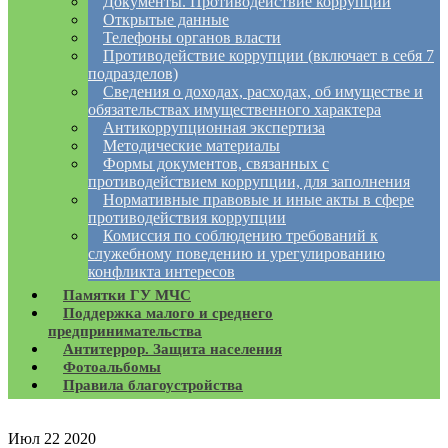
Документы. Противодействие коррупции
Открытые данные
Телефоны органов власти
Противодействие коррупции (включает в себя 7
подразделов)
Сведения о доходах, расходах, об имуществе и
обязательствах имущественного характера
Антикоррупционная экспертиза
Методические материалы
Формы документов, связанных с
противодействием коррупции, для заполнения
Нормативные правовые и иные акты в сфере
противодействия коррупции
Комиссия по соблюдению требований к
служебному поведению и урегулированию
конфликта интересов
Памятки ГУ МЧС
Поддержка малого и среднего
предпринимательства
Антитеррор. Защита населения
Фотоальбомы
Правила благоустройства
Июл
22
2020