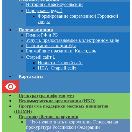
История с.Красноусольский
Городская среда
Формирование современной Городской
среды
Полезные опции
Гимны РФ и РБ
Услуги, предоставляемые в электронном виде
Расписание станция Уфа
Ближайшие праздники. Календарь
Старый сайт
Новости. Старый сайт
НПА. Старый сайт
Карта сайта
Прокуратура информирует
Некоммерческие организации (НКО)
Программа поддержки местных инициатив
(ППМИ)
Противодействие коррупции
Что нужно знать о коррупции. Генеральная
прокуратура Российской Федерации