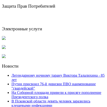
Защита Прав Потребителей
Электронные услуги
Новости
Легендарному ночному тарану Виктора Талалихина - 85
лет
Путин присвоил 76-й дивизии ПВО наименование
"гвардейской"
На Соборной площади привели к присяге пополнение
Президентского полка
В Псковской области девять человек заразились
клещевыми инфекциями