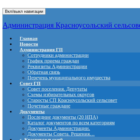
Вкл/выкл навигации
Администрация Красноусольский сельсов
Главная
Новости
Администрация ГП
Сотрудники администрации
График приема граждан
Реквизиты Администрации
Обратная связь
Перечень муниципального имущества
Совет ГП
Совет поселения. Депутаты
Схемы избирательных округов
Старосты СП Красноусольский сельсовет
Почетные граждане
Документы
Последние документы (20 НПА)
Каталог документов по всем категориям
Документы Администрации.
Документы Совета. Решения…
с. Красноусольский