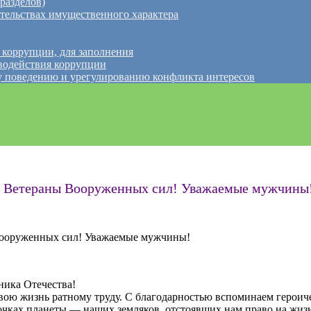
разделов)
ательствах имущественного характера
 коррупции, для заполнения
водействия коррупции
 поведению и урегулированию конфликта интересов
! Ветераны Вооруженных сил! Уважаемые мужчины!
Вооруженных сил! Уважаемые мужчины!
ника Отечества!
вою жизнь ратному труду. С благодарностью вспоминаем героич
очках планеты — наших земляков, отстоявших нам право на жизн