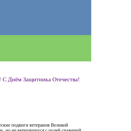
 С Днём Защитника Отечества!
еские подвиги ветеранов Великой
ь, но не вернувшихся с полей сражений.