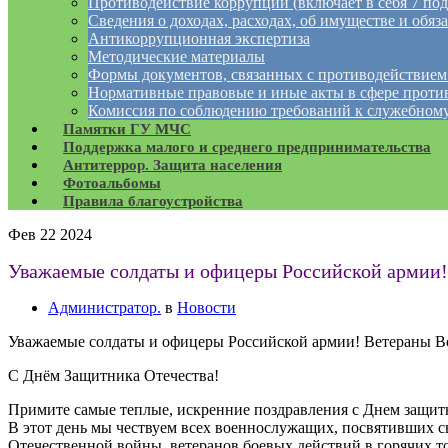
Противодействие коррупции (включает в себя 7 под
Сведения о доходах, расходах, об имуществе и обяз
Антикоррупционная экспертиза
Методические материалы
Формы документов, связанных с противодействием
Нормативные правовые и иные акты в сфере проти
Комиссия по соблюдению требований к служебному
Памятки ГУ МЧС
Поддержка малого и среднего предпринимательства
Антитеррор. Защита населения
Фотоальбомы
Правила благоустройства
Фев
22
2024
Уважаемые солдаты и офицеры Российской армии
Администратор.
в
Новости
Уважаемые солдаты и офицеры Российской армии! Ветераны 
С Днём Защитника Отечества!
Примите самые теплые, искренние поздравления с Днем защит
В этот день мы чествуем всех военнослужащих, посвятивших с
Отечественной войны, ветеранов боевых действий в горячих т