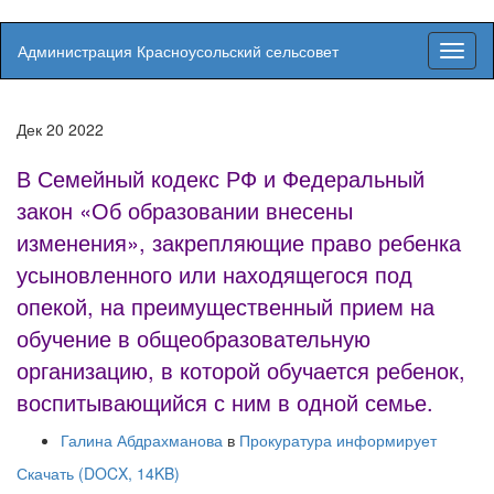
Администрация Красноусольский сельсовет
Вкл/
выкл
навиг
Дек
20
2022
В Семейный кодекс РФ и Федеральный
закон «Об образовании внесены
изменения», закрепляющие право ребенка
усыновленного или находящегося под
опекой, на преимущественный прием на
обучение в общеобразовательную
организацию, в которой обучается ребенок,
воспитывающийся с ним в одной семье.
Галина Абдрахманова
в
Прокуратура информирует
Скачать (DOCX, 14KB)