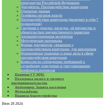
прокуратура Российской Федерации
Документы. Противодействие коррупции
Открытые данные
Телефоны органов власти
Противодействие коррупции (включает в себя 7
подразделов)
Сведения о доходах, расходах, об имуществе и
обязательствах имущественного характера
Антикоррупционная экспертиза
Методические материалы
Формы документов, связанных с
противодействием коррупции, для заполнения
Нормативные правовые и иные акты в сфере
противодействия коррупции
Комиссия по соблюдению требований к
служебному поведению и урегулированию
конфликта интересов
Памятки ГУ МЧС
Поддержка малого и среднего
предпринимательства
Антитеррор. Защита населения
Фотоальбомы
Правила благоустройства
Июн
28
2024