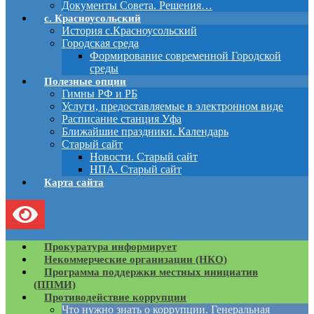
Документы Совета. Решения…
с. Красноусольский
История с.Красноусольский
Городская среда
Формирование современной Городской
среды
Полезные опции
Гимны РФ и РБ
Услуги, предоставляемые в электронном виде
Расписание станция Уфа
Ближайшие праздники. Календарь
Старый сайт
Новости. Старый сайт
НПА. Старый сайт
Карта сайта
Прокуратура информирует
Некоммерческие организации (НКО)
Программа поддержки местных инициатив
(ППМИ)
Противодействие коррупции
Что нужно знать о коррупции. Генеральная