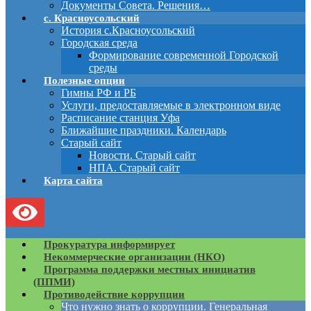
Документы Совета. Решения…
с. Красноусольский
История с.Красноусольский
Городская среда
Формирование современной Городской
среды
Полезные опции
Гимны РФ и РБ
Услуги, предоставляемые в электронном виде
Расписание станция Уфа
Ближайшие праздники. Календарь
Старый сайт
Новости. Старый сайт
НПА. Старый сайт
Карта сайта
Прокуратура информирует
Некоммерческие организации (НКО)
Программа поддержки местных инициатив
(ППМИ)
Противодействие коррупции
Что нужно знать о коррупции. Генеральная