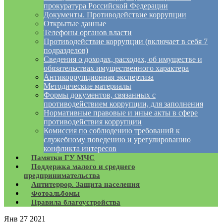
прокуратура Российской Федерации
Документы. Противодействие коррупции
Открытые данные
Телефоны органов власти
Противодействие коррупции (включает в себя 7
подразделов)
Сведения о доходах, расходах, об имуществе и
обязательствах имущественного характера
Антикоррупционная экспертиза
Методические материалы
Формы документов, связанных с
противодействием коррупции, для заполнения
Нормативные правовые и иные акты в сфере
противодействия коррупции
Комиссия по соблюдению требований к
служебному поведению и урегулированию
конфликта интересов
Памятки ГУ МЧС
Поддержка малого и среднего
предпринимательства
Антитеррор. Защита населения
Фотоальбомы
Правила благоустройства
Янв
27
2021