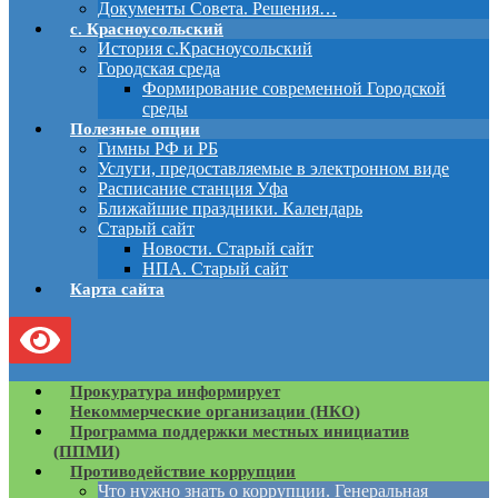
Документы Совета. Решения…
с. Красноусольский
История с.Красноусольский
Городская среда
Формирование современной Городской
среды
Полезные опции
Гимны РФ и РБ
Услуги, предоставляемые в электронном виде
Расписание станция Уфа
Ближайшие праздники. Календарь
Старый сайт
Новости. Старый сайт
НПА. Старый сайт
Карта сайта
Прокуратура информирует
Некоммерческие организации (НКО)
Программа поддержки местных инициатив
(ППМИ)
Противодействие коррупции
Что нужно знать о коррупции. Генеральная