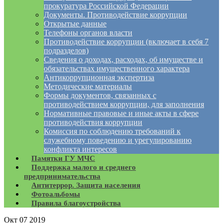
прокуратура Российской Федерации
Документы. Противодействие коррупции
Открытые данные
Телефоны органов власти
Противодействие коррупции (включает в себя 7
подразделов)
Сведения о доходах, расходах, об имуществе и
обязательствах имущественного характера
Антикоррупционная экспертиза
Методические материалы
Формы документов, связанных с
противодействием коррупции, для заполнения
Нормативные правовые и иные акты в сфере
противодействия коррупции
Комиссия по соблюдению требований к
служебному поведению и урегулированию
конфликта интересов
Памятки ГУ МЧС
Поддержка малого и среднего
предпринимательства
Антитеррор. Защита населения
Фотоальбомы
Правила благоустройства
Окт
07
2019